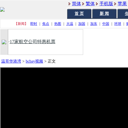
简体
繁体
手机版
苹果
首 页
新 闻
生
【新闻】
即时
|
焦点
|
热图
|
大温
|
加国
|
加东
|
中国
|
环球
|
·
17家航空公司特惠机票
温哥华港湾
>
bcbay视频
>
正文