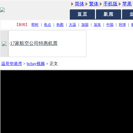
简体
繁体
手机版
苹果
首 页
新 闻
生
【新闻】
即时
|
焦点
|
热图
|
大温
|
加国
|
加东
|
中国
|
环球
|
·
17家航空公司特惠机票
温哥华港湾
>
bcbay视频
>
正文