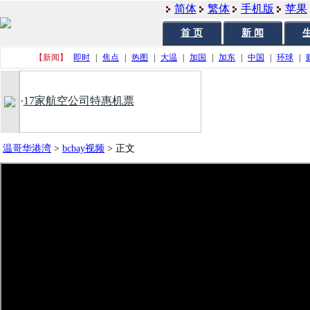
简体
繁体
手机版
苹果
首 页
新 闻
生
【新闻】
即时
|
焦点
|
热图
|
大温
|
加国
|
加东
|
中国
|
环球
|
·
17家航空公司特惠机票
温哥华港湾
>
bcbay视频
>
正文