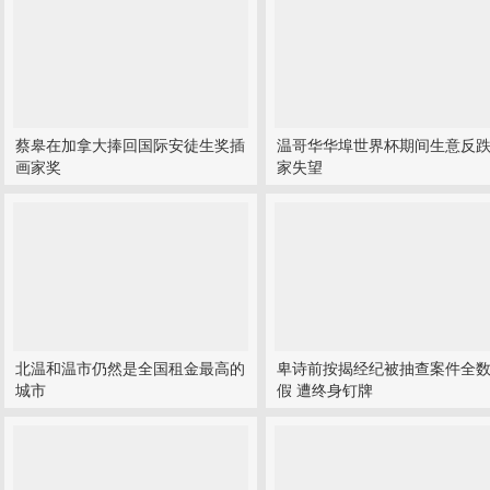
蔡皋在加拿大捧回国际安徒生奖插
温哥华华埠世界杯期间生意反跌
画家奖
家失望
北温和温市仍然是全国租金最高的
卑诗前按揭经纪被抽查案件全
城市
假 遭终身钉牌