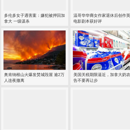
多伦多女子遇害案：嫌犯被押回加
温哥华华裔女作家退休后创作
拿大 一级谋杀
电影剧本获好评
奥肯纳根山火爆发焚城毁屋 逾2万
美国关税期限逼近，加拿大奶
人连夜撤离
告不要再让步