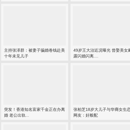
主持张泽群：被妻子骗婚卷钱赴美
49岁王大治近况曝光 曾娶美女
十年未见儿子
露闪婚闪离....
突发！香港知名富家千金正在办离
张柏芝18岁大儿子与华裔女生
婚 老公出轨...
网友：好般配