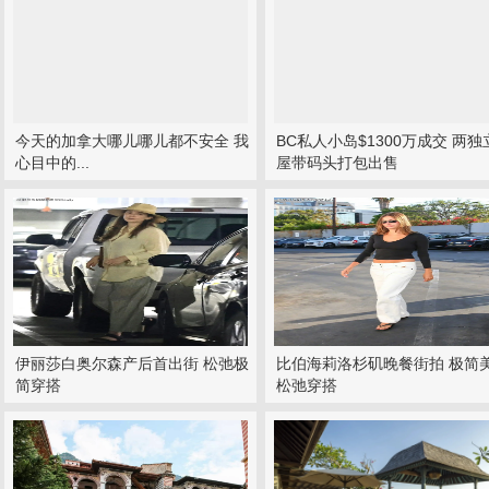
今天的加拿大哪儿哪儿都不安全 我
BC私人小岛$1300万成交 两独
心目中的...
屋带码头打包出售
伊丽莎白奥尔森产后首出街 松弛极
比伯海莉洛杉矶晚餐街拍 极简
简穿搭
松弛穿搭