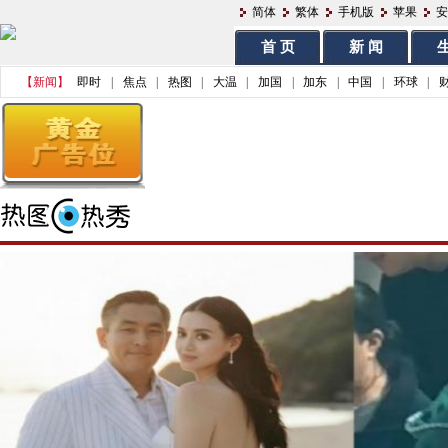
简体
繁体
手机版
苹果
安
首 页
新 闻
生
【新闻】
即时
|
焦点
|
热图
|
大温
|
加国
|
加东
|
中国
|
环球
|