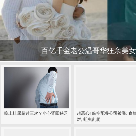
百亿千金老公温哥华狂亲美女
晚上排尿超过三次？小心肾阳缺乏
超恶心! 航空配餐公司被曝: 食
烂, 蛆虫乱爬