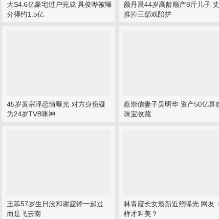
大S4.6亿豪宅过户完成 具俊晔被曝
颜丹晨44岁高龄顺产8斤儿子 
分得约1.5亿
推掉三部戏陪护
45岁黄宗泽恋情曝光 对方身份疑
蔡崇信妻子吴明华 资产50亿喜
为24岁TVB咪神
珠宝收藏
王菲57岁生日没和谢霆锋一起过
林青霞长女最新近照曝光 网友
而是飞云南
样才叫美？