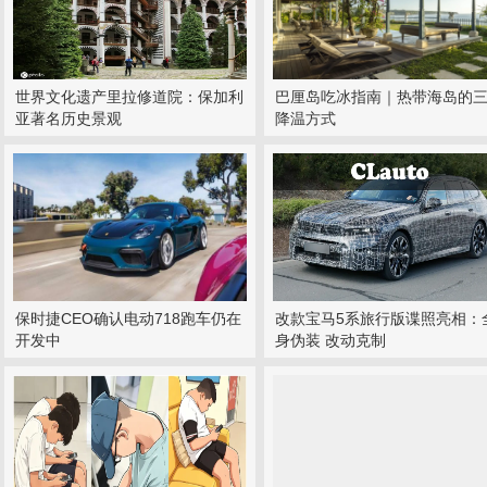
世界文化遗产里拉修道院：保加利
巴厘岛吃冰指南｜热带海岛的
亚著名历史景观
降温方式
保时捷CEO确认电动718跑车仍在
改款宝马5系旅行版谍照亮相：
开发中
身伪装 改动克制