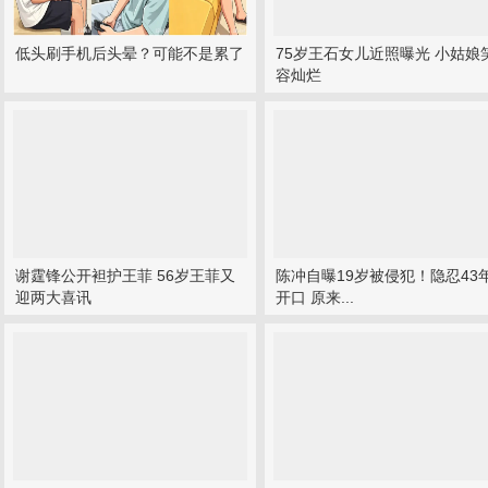
低头刷手机后头晕？可能不是累了
75岁王石女儿近照曝光 小姑娘
容灿烂
谢霆锋公开袒护王菲 56岁王菲又
陈冲自曝19岁被侵犯！隐忍43
迎两大喜讯
开口 原来...