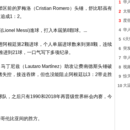
1
华
的罗梅洛（Cristian Romero）头锤，舒比耶虽有
2
太
追成1：2。
3
度
4
华
5
6天
进阿根廷第2颗进球，个人单届进球数来到第8颗，连续
6
突
推进到21球，一口气写下多项纪录。
7
华
兹（Lautaro Martínez）助攻让费南德斯头锤破
8
视频
绪失控，接连吞牌，但也没能阻止阿根廷以3：2带走胜
9
惊
10
大
队，之后只有1990和2018年再晋级世界杯会内赛，今
和哥伦比亚间的胜方。