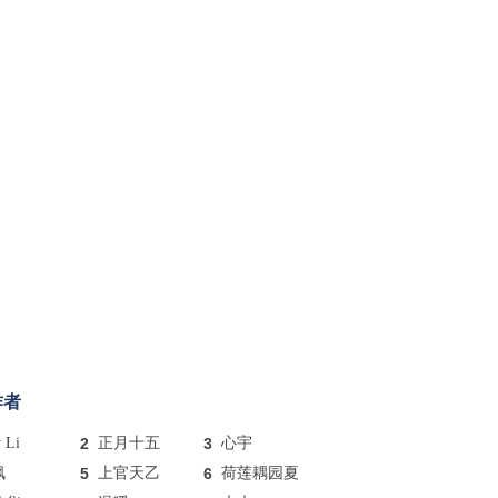
作者
y Li
2
正月十五
3
心宇
枫
5
上官天乙
6
荷莲耦园夏