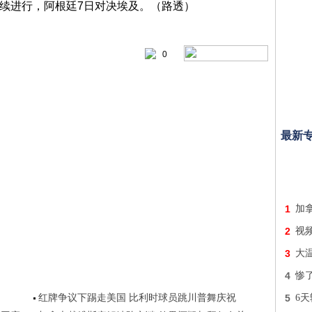
0
最新
1
加拿
2
视频
3
大温
4
惨
红牌争议下踢走美国 比利时球员跳川普舞庆祝
5
6天