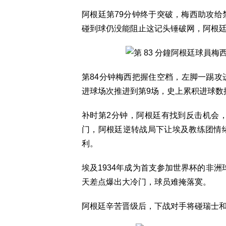
阿根廷第79分钟终于突破，梅西助攻给禁区前
碰到球仍没能阻止这记头锤破网，阿根廷
第84分钟梅西把握住空档，左脚一踢攻
进球场次推进到第9场，史上累积进球数
补时第2分钟，阿根廷有找到反击机会，马丁尼
门，阿根廷逆转战局下让埃及教练团情
利。
埃及1934年成为首支参加世界杯的非洲球
天差点爆出大冷门，球员难掩落寞。
阿根廷辛苦晋级后，下战对手将碰瑞士