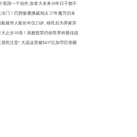
狠!美国一个动作,加拿大未来10年日子都不
天冷门！巴西惨遭挪威淘汰 27年魔咒仍未
温船难华人船长年仅23岁, 移民后为养家弃
拿大止步16强！虽败犹荣仍创世界杯最佳战
居民注意! 大温这里被$437亿加币巨资砸