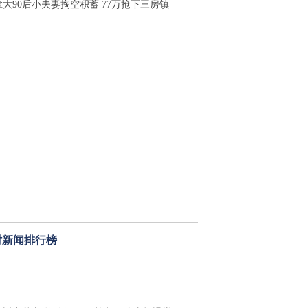
拿大90后小夫妻掏空积蓄 77万抢下三房镇
时新闻排行榜