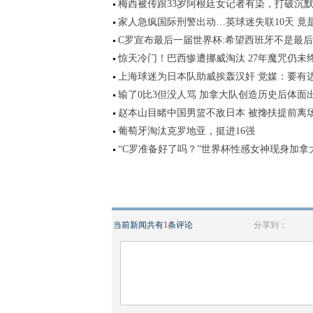
梅西被传跟33岁阿根廷女记者有染，打破沉
家人急疯国际刑警出动…英球迷失联10天 竟
C罗宣布最后一届世界杯:希望西班牙不是最
惊天冷门！巴西惨遭挪威淘汰 27年魔咒仍未
上海球迷为日本队助威挨轰汉奸 党媒：要有
输了0比3但没人骂 加拿大队创造历史后体面
赵本山目睹中国男篮不敌日本 被搀扶提前离
葡萄牙淘汰克罗地亚，挺进16强
“C罗准备好了吗？”世界杯性感女神现身加拿
当前新闻共有
1
条评论
分享到：