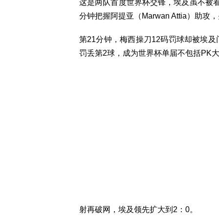
这是两队首度世界杯交锋，埃及虽不被看好却率
分钟把握阿提亚（Marwan Attia）
第21分钟，梅西操刀12码罚球却被埃及门将
罚丢第2球，成为世界杯单届不包括PK
射再破网，埃及领先扩大到2：0。