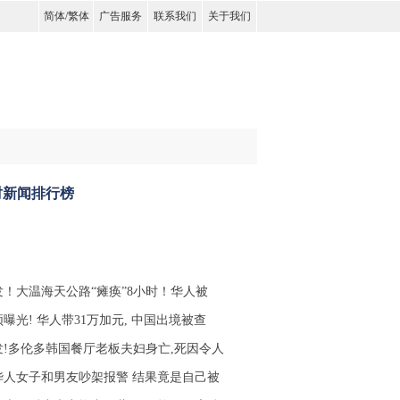
简体
/
繁体
广告服务
联系我们
关于我们
时新闻排行榜
发！大温海天公路“瘫痪”8小时！华人被
曝光! 华人带31万加元, 中国出境被查
发!多伦多韩国餐厅老板夫妇身亡,死因令人
华人女子和男友吵架报警 结果竟是自己被