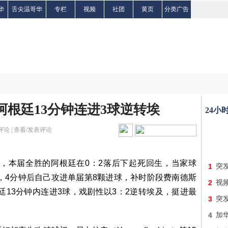
华
舌尖温哥华
专栏
视频
社团
黄页
分类广告
阿根廷13分钟连进3球逆转埃
24小
评论 |
查看/发表评论
锋，本届全胜的阿根廷在0：2落后下起死回生，当家球
1
突
先送助攻，4分钟后自己攻进单届第8颗进球，补时阶段费南德斯
2
视频
，阿根廷13分钟内连进3球，戏剧性以3：2逆转埃及，挺进最
3
突
4
加