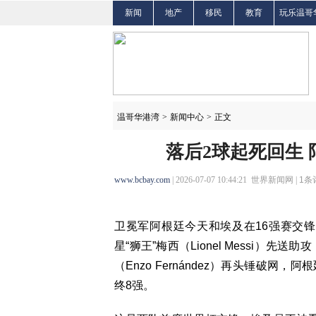
新闻
地产
移民
教育
玩乐温哥
温哥华港湾
>
新闻中心
>
正文
落后2球起死回生 
www.bcbay.com
| 2026-07-07 10:44:21 世界新闻网 |
1
条
卫冕军阿根廷今天和埃及在16强赛交
星“狮王”梅西（Lionel Messi）
（Enzo Fernández）再头锤破网
终8强。