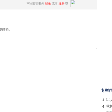
评论前需要先
登录
或者
注册
哦
能获胜。
专栏
1
Lil
4
秋