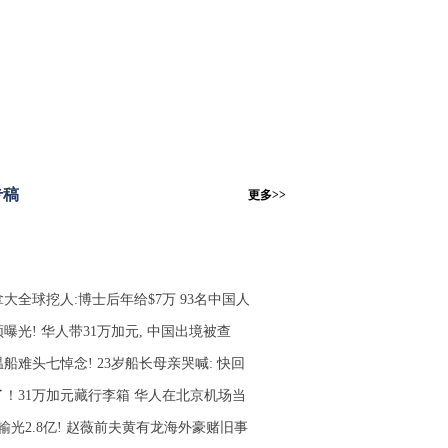
专稿
更多>>
大全球挖人:博士后年给$7万 93名中国人
曝光! 华人带31万加元, 中国出境被查
船难头七悼念! 23岁船长母亲哭喊: 快回
了！31万加元藏行李箱 华人在北京机场当
输光2.8亿! 赵薇前夫黄有龙海外豪赌旧事