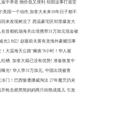
人返中养老 物价低又便利 却因这事打退堂
狠!美国一个动作,加拿大未来10年日子都不
假回来发现树没了 西温豪宅区邻里爆发大
人在首都机场海关出境携带31万加元现金被
输光2.8亿! 赵薇前夫黄有龙海外豪赌旧事
发！大温海天公路“瘫痪”8小时！华人被
人吐槽: 加拿大籍已没有优势! 准备恢复中
曝光! 华人带31万加元, 中国出境被查
天冷门！巴西惨遭挪威淘汰 27年魔咒仍未
温开枪击毙黑熊妈妈两只幼熊成孤儿 引发