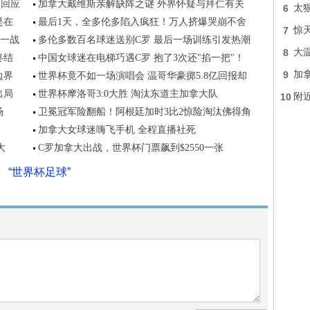
默回应
加拿大戴维斯亲解缺阵之谜 外界怀疑与拜仁有关
6
太
是在
最后1天，全多伦多陷入疯狂！万人挤爆哭崩不舍
7
惊
后一战
多伦多数百名球迷送别C罗 最后一场训练引发热潮
8
大
终结
中国女球迷在电梯巧遇C罗 抱了3次还"掐一把"！
9
加
边界
世界杯竟不如一场演唱会 温哥华豪掷5.8亿回报却
出局
世界杯摩洛哥3:0大胜 淘汰东道主加拿大队
10
附近
场
卫冕冠军险翻船！阿根廷加时3比2惊险淘汰佛得角
加拿大女球迷嗨飞手机 全程直播社死
大
C罗加拿大出战，世界杯门票飙到$2550一张
“世界杯足球”