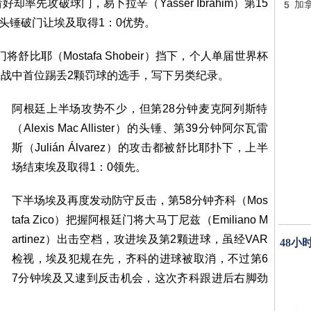
先攻破球门，易卜拉辛（Yasser Ibrahim）第15
5
加
助攻，头锤破门让埃及取得1：0优势。
舒比耶（Mostafa Shobeir）挡下，个人单届世界杯
大战中首位踢丢2颗罚球的选手，写下另类纪录。
阿根廷上半场攻势不少，但第28分钟麦克阿列斯特
（Alexis Mac Allister）的头锤、第39分钟阿尔瓦雷
斯（Julián Álvarez）的攻击都被舒比耶扑下，上半
场结束埃及取得1：0领先。
下半场埃及再度发动防守反击，第58分钟齐科（Mos
tafa Zico）把握阿根廷门将大马丁尼兹（Emiliano M
artinez）出击空档，攻进埃及第2颗进球，虽经VAR
48小
检视，埃及犯规在先，齐科的进球被取消，不过第6
7分钟埃及又逮到反击机会，这次齐科跟进后右脚劲