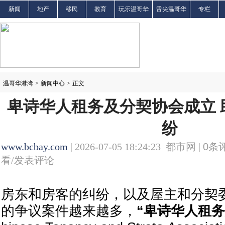
新闻
地产
移民
教育
玩乐温哥华
舌尖温哥华
专栏
温哥华港湾
>
新闻中心
>
正文
卑诗华人租务及分契协会成立 
纷
www.bcbay.com
| 2026-07-05 18:24:23 都市网 |
0
条评
看/发表评论
房东和房客的纠纷，以及屋主和分契委员会
的争议案件越来越多，
“卑诗华人租务