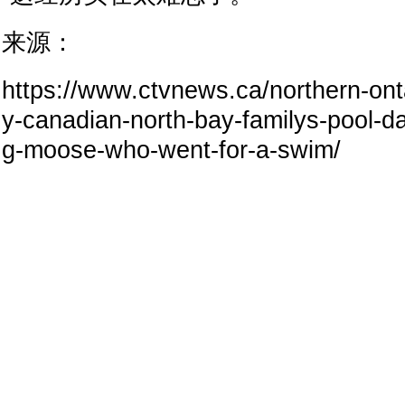
来源：
https://www.ctvnews.ca/northern-onta
y-canadian-north-bay-familys-pool-
g-moose-who-went-for-a-swim/