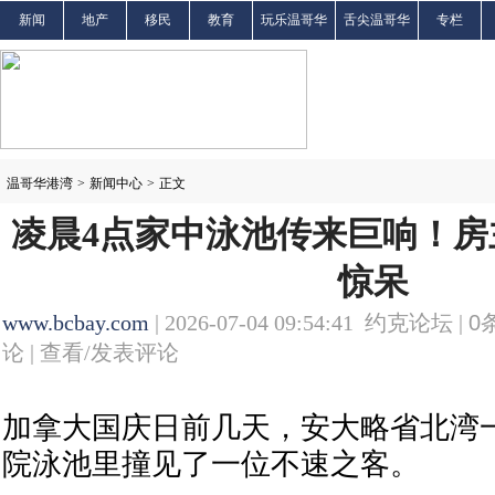
新闻
地产
移民
教育
玩乐温哥华
舌尖温哥华
专栏
温哥华港湾
>
新闻中心
>
正文
凌晨4点家中泳池传来巨响！房
惊呆
www.bcbay.com
| 2026-07-04 09:54:41 约克论坛 |
0
论 |
查看/发表评论
加拿大国庆日前几天，安大略省北湾
院泳池里撞见了一位不速之客。