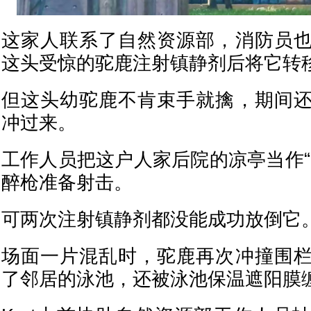
这家人联系了自然资源部，消防员
这头受惊的驼鹿注射镇静剂后将它转
但这头幼驼鹿不肯束手就擒，期间
冲过来。
工作人员把这户人家后院的凉亭当作“
醉枪准备射击。
可两次注射镇静剂都没能成功放倒它
场面一片混乱时，驼鹿再次冲撞围
了邻居的泳池，还被泳池保温遮阳膜