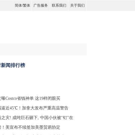
简体
/
繁体
广告服务
联系我们
关于我们
时新闻排行榜
曝Costco省钱神单 这19样闭眼买
感逼近45℃！加拿大发布严重高温警告
之灾! 成吨巨石砸下, 中国小伙被"钉"在
磅！美宣布不续签加美墨贸易协定