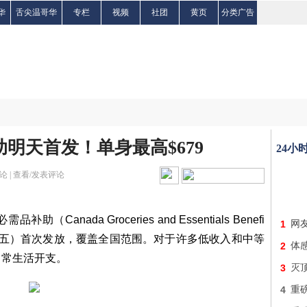
华
舌尖温哥华
专栏
视频
社团
黄页
分类广告
明天首发！单身最高$679
24小
论 |
查看/发表评论
nada Groceries and Essentials Benefi
1
网友
日（星期五）首次发放，覆盖全国范围。对于许多低收入和中等
2
体
日常生活开支。
3
灭顶
4
重