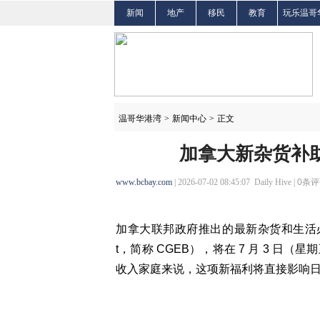
新闻
地产
移民
教育
玩乐温哥
温哥华港湾
>
新闻中心
>
正文
加拿大新杂货补助
www.bcbay.com
| 2026-07-02 08:45:07 Daily Hive |
0
条评
加拿大联邦政府推出的最新杂货和生活必需品补助（Ca
t，简称 CGEB），将在 7 月 3 
收入家庭来说，这项新福利将直接影响