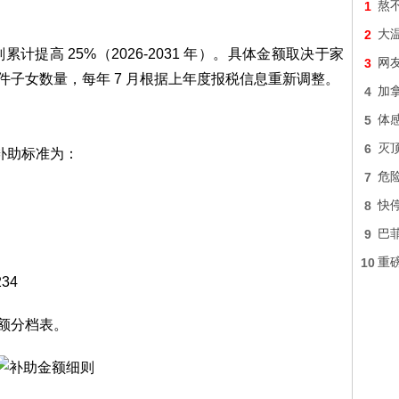
1
熬
2
大
累计提高 25%（2026-2031 年）。具体金额取决于家
3
网友
条件子女数量，每年 7 月根据上年度报税信息重新调整。
4
加
5
体
6
灭顶
最高补助标准为：
7
危
8
快
9
巴
10
重
34
金额分档表。