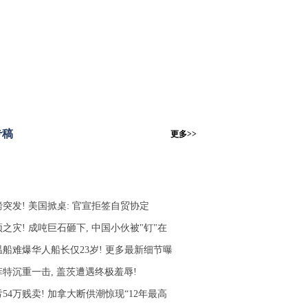
专稿
更多>>
磅突发! 美国掀桌: 官宣拒签自贸协定
之灾! 成吨巨石砸下, 中国小伙被"钉"在
温船难爆华人船长仅23岁! 更多最新细节曝
菲特沉重一击, 盖茨遭遇终极羞辱!
54万贱卖! 加拿大断供潮惊现“12年最高