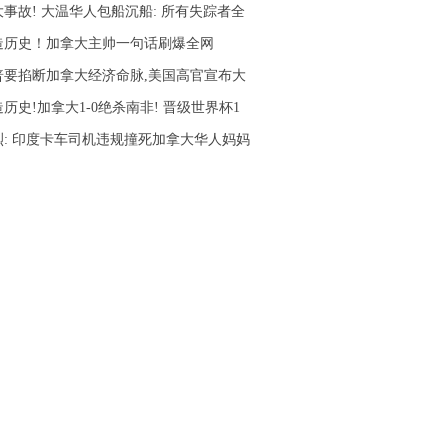
大事故! 大温华人包船沉船: 所有失踪者全
造历史！加拿大主帅一句话刷爆全网
普要掐断加拿大经济命脉,美国高官宣布大
历史!加拿大1-0绝杀南非! 晋级世界杯1
烈: 印度卡车司机违规撞死加拿大华人妈妈