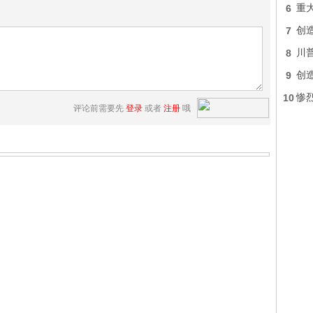
6
重
7
创
8
川
9
创造
10
惨
评论前需要先
登录
或者
注册
哦