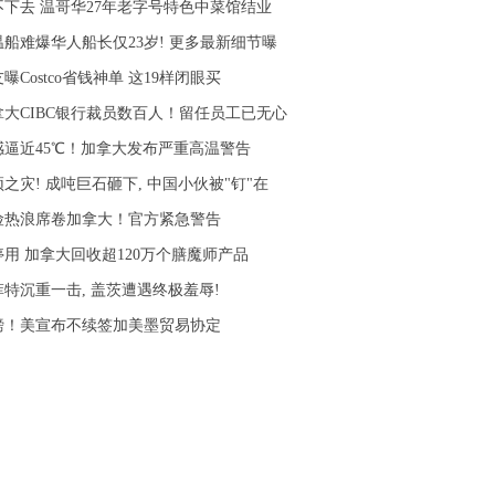
不下去 温哥华27年老字号特色中菜馆结业
温船难爆华人船长仅23岁! 更多最新细节曝
曝Costco省钱神单 这19样闭眼买
拿大CIBC银行裁员数百人！留任员工已无心
感逼近45℃！加拿大发布严重高温警告
之灾! 成吨巨石砸下, 中国小伙被"钉"在
险热浪席卷加拿大！官方紧急警告
停用 加拿大回收超120万个膳魔师产品
菲特沉重一击, 盖茨遭遇终极羞辱!
磅！美宣布不续签加美墨贸易协定