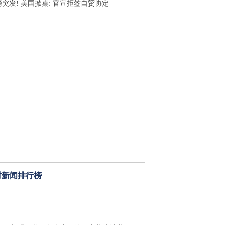
磅突发! 美国掀桌: 官宣拒签自贸协定
时新闻排行榜