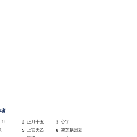
作者
y Li
2
正月十五
3
心宇
枫
5
上官天乙
6
荷莲耦园夏