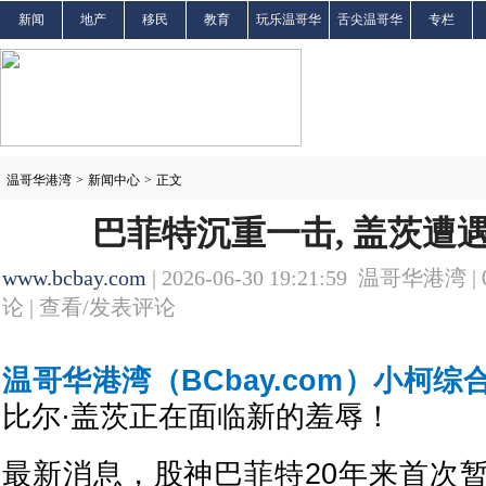
新闻
地产
移民
教育
玩乐温哥华
舌尖温哥华
专栏
温哥华港湾
>
新闻中心
>
正文
巴菲特沉重一击, 盖茨遭
www.bcbay.com
| 2026-06-30 19:21:59 温哥华港湾 |
论 |
查看/发表评论
温哥华港湾（BCbay.com）小柯综
比尔·盖茨正在面临新的羞辱！
最新消息，股神巴菲特20年来首次