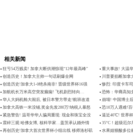
相关新闻
狂亏54万贱卖! 加拿大断供潮惊现“12年最高峰”
重大事故! 大温
创造历史！加拿大主帅一句话刷爆全网
川普要掐断加拿
创造历史!加拿大1-0绝杀南非! 晋级世界杯16强
惨烈: 印度卡车
加航机长万米高空突发癫痫! 飞机剧烈转向…
恐怖：华裔高知
华人大妈机舱大闹后, 被日本警方带走!航班改道
崩塌! 中国博士
加拿大高铁一米没铺,奖金先发280万!纳税人暴怒
恐10万人遇难!
紧急警告! 温哥华华人骗局重现: 现金和珠宝全没
逼近40℃! 世界
震碎三观:哈佛女博, 核科学家…盖茨承认婚外情
35°C！超级厄
再创历史!加拿大首次世界杯小组出线 移师洛杉矶
水果姐狠酸多位