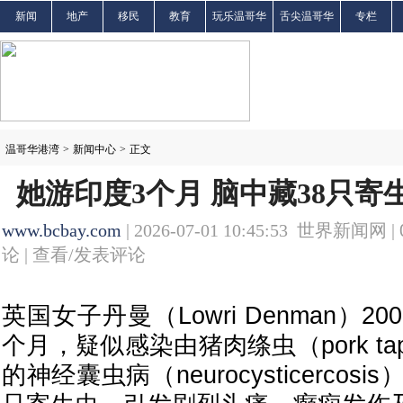
新闻
地产
移民
教育
玩乐温哥华
舌尖温哥华
专栏
温哥华港湾
>
新闻中心
>
正文
她游印度3个月 脑中藏38只寄
www.bcbay.com
| 2026-07-01 10:45:53 世界新闻网 |
论 |
查看/发表评论
英国女子丹曼（Lowri Denman）2
个月，疑似感染由猪肉绦虫（pork ta
的神经囊虫病（neurocysticercos