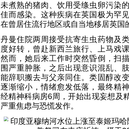
未煮熟的猪肉、饮用受绦虫卵污染
佳而感染。这种疾病在英国极为罕
在曾居住流行地区或自当地移居英国
丹曼住院两周接受抗寄生虫药物及
度好转，曾赴新西兰旅行、上马戏
然而，她后来工作时突然昏倒，扫
围严重肿胀，之后出现意识混乱、
能辞职搬去与父亲同住。类固醇改
逐渐缩小，情绪愈发低落，最终精
经精神科病房6周，开始出现妄想及
严重焦虑与恐慌发作。