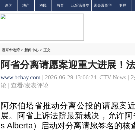
新闻
地产
移民
教育
玩乐温哥华
舌尖温哥华
专栏
温哥华港湾
>
新闻中心
>
正文
阿省分离请愿案迎重大进展！
www.bcbay.com
| 2026-06-29 13:06:24 CTV News |
2
论 |
查看/发表评论
阿尔伯塔省推动分离公投的请愿案
展。阿省上诉法院最新裁决，允许阿省选举
s Alberta）启动对分离请愿签名的