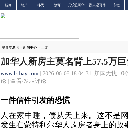
新闻
地产
移民
教育
玩乐温哥华
舌尖温哥华
专栏
温哥华港湾
>
新闻中心
>
正文
加华人新房主莫名背上57.5万
www.bcbay.com
| 2026-06-08 18:04:31 加国无忧 |
0
论 |
查看/发表评论
一件信件引发的恐慌
人在家中睡，债从天上来。这不是
发生在蒙特利尔华人购房者身上的故