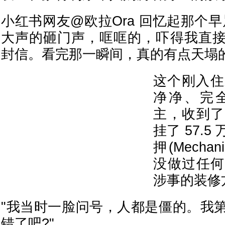
小红书网友@欧拉Ora 回忆起那个
大声的砸门声，哐哐的，吓得我直
封信。看完那一瞬间，真的有点天塌的
这个刚入住
净净、完
主，收到了
挂了 57.
押(Mechan
没做过任何
涉事的装修方
"我当时一脸问号，人都是僵的。我
错了吧?"