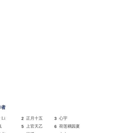
作者
y Li
2
正月十五
3
心宇
枫
5
上官天乙
6
荷莲耦园夏