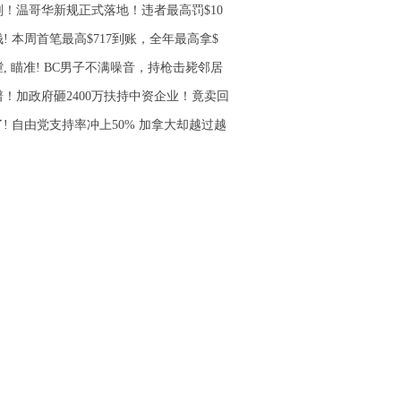
刚！温哥华新规正式落地！违者最高罚$10
! 本周首笔最高$717到账，全年最高拿$
, 瞄准! BC男子不满噪音，持枪击毙邻居
谱！加政府砸2400万扶持中资企业！竟卖回
了! 自由党支持率冲上50% 加拿大却越过越