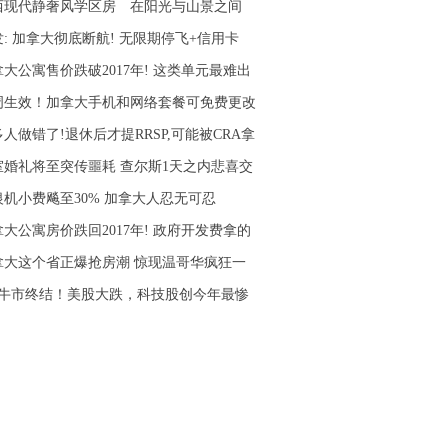
西现代静奢风学区房 在阳光与山景之间
: 加拿大彻底断航! 无限期停飞+信用卡
大公寓售价跌破2017年! 这类单元最难出
周生效！加拿大手机和网络套餐可免费更改
人做错了!退休后才提RRSP,可能被CRA拿
室婚礼将至突传噩耗 查尔斯1天之内悲喜交
银机小费飚至30% 加拿大人忍无可忍
大公寓房价跌回2017年! 政府开发费拿的
拿大这个省正爆抢房潮 惊现温哥华疯狂一
周牛市终结！美股大跌，科技股创今年最惨