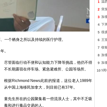
1
温
2
突发
3
加拿
4
下
5
很多
床、一个栖身之所以及持续的医疗护理。
6
王
7
收
多年。
8
加拿
尽管面临行动不便和认知能力下降等挑战，他仍不得
9
加
不长期露宿在停车场、紧急避难所、公园等场所。
10
9
根据Richmond News此前的报道，这位老人1989年
从中国上海移民加拿大，到目前已有37年。
童先生所在的公园聚集着一些流浪人士，其中不乏吸
毒和进行毒品交易的人。