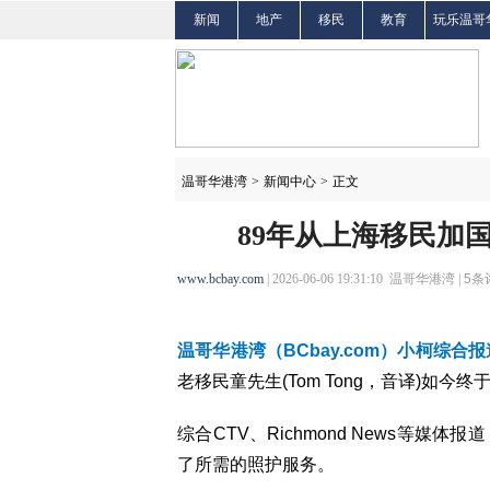
新闻
地产
移民
教育
玩乐温哥
温哥华港湾
>
新闻中心
>
正文
89年从上海移民加国
www.bcbay.com
| 2026-06-06 19:31:10 温哥华港湾 |
5
条
温哥华港湾（BCbay.com）小柯综合
老移民童先生(Tom Tong，音译)如今
综合CTV、Richmond News等
了所需的照护服务。