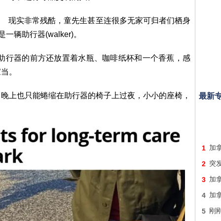
现实非常残酷，童先生甚至连很多无家可归者们栖身
辆助行器(walker)。
来看，助行器的前方还放置着水瓶、咖啡纸杯和一个香蕉，感
家当。
。晚上也只能蜷缩在助行器的椅子上过夜，小小的座椅，
最新
1
加拿
2
突发
3
加
4
加
5
刚刚