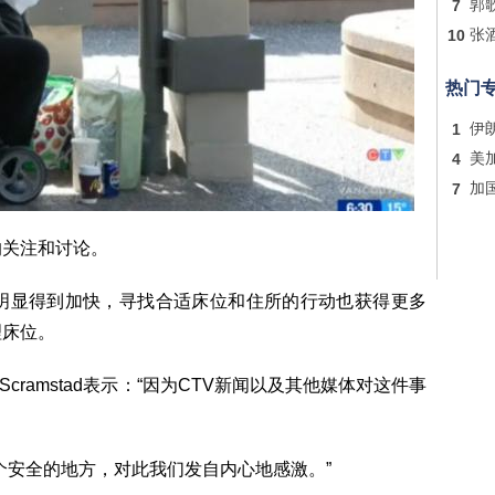
7
郭
10
张
热门
1
伊
4
美
7
加
的关注和讨论。
作明显得到加快，寻找合适床位和住所的行动也获得更多
理床位。
 Scramstad表示：“因为CTV新闻以及其他媒体对这件事
个安全的地方，对此我们发自内心地感激。”