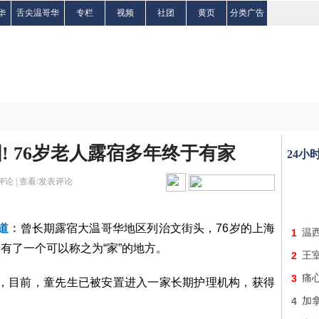
华
舌尖温哥华
专栏
视频
社团
黄页
分类广告
! 76岁老人露宿多年终于有家
24小
评论 |
查看/发表评论
报道：
曾长期露宿大温哥华地区列治文街头，76岁的上海
1
温
终于有了一个可以称之为“家”的地方。
2
王
3
痛
媒体报道，目前，童先生已被安置进入一家长期护理机构，获得
4
加