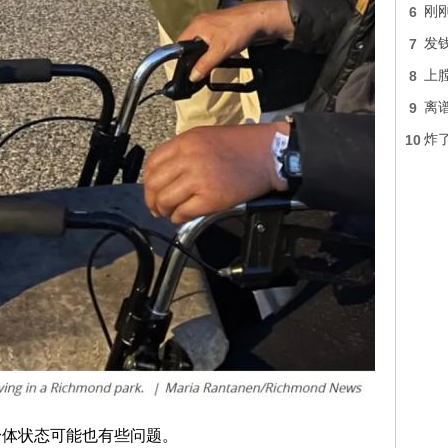
6
刚
7
发钱
8
上膛
9
离
10
炸
身体状态可能也有些问题。