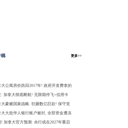
专稿
更多>>
大公寓房价跌回2017年! 政府开发费拿的
: 加拿大彻底断航! 无限期停飞+信用卡
拿大豪赌国家战略: 狂砸数亿巨款! 保守党
拿大大批华人银行账户被封, 全部资金遭冻
! 加拿大官方预测: 央行或在2027年重启