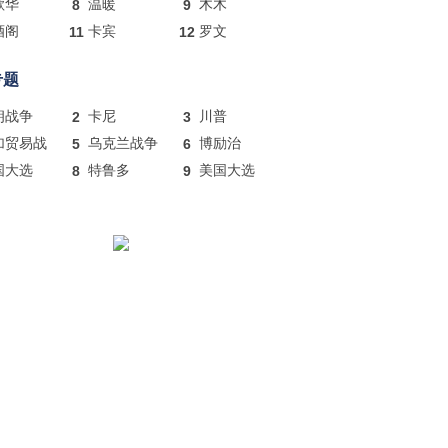
歌华
8
温暖
9
木木
酒阁
11
卡宾
12
罗文
专题
朗战争
2
卡尼
3
川普
加贸易战
5
乌克兰战争
6
博励治
国大选
8
特鲁多
9
美国大选