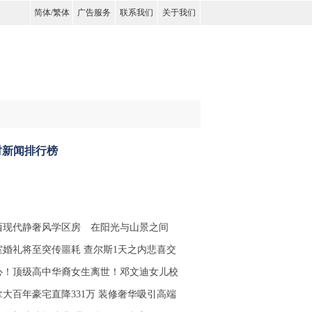
简体
/
繁体
广告服务
联系我们
关于我们
时新闻排行榜
西现代静奢风学区房 在阳光与山景之间
室婚礼将至突传噩耗 查尔斯1天之内悲喜交
心！顶级高中华裔女生离世！邓文迪女儿校
拿大百年豪宅直降331万 装修奢华吸引高端