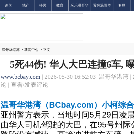
新闻
地产
移民
教育
玩乐温哥华
舌尖温哥华
专栏
温哥华港湾
>
新闻中心
>
正文
5死44伤! 华人大巴连撞6车,
www.bcbay.com
| 2026-05-30 16:52:03 温哥华港湾 |
论 |
查看/发表评论
温哥华港湾（BCbay.com）小柯综
亚州警方表示，当地时间5月29日凌晨
由华人司机驾驶的大巴，在95号州际公路