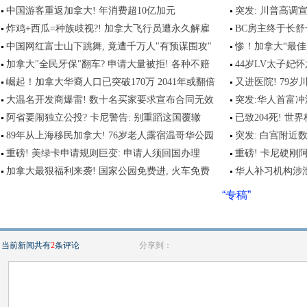
中国游客重返加拿大! 年消费超10亿加元
突发: 川普高调
炸鸡+西瓜=种族歧视?! 加拿大飞行员遭永久解雇
BC房主终于长舒
中国网红富士山下跳舞, 竟遭千万人"有预谋围攻"
惨！加拿大“最佳
加拿大"全民牙保"翻车? 申请大量被拒! 各种不赔
44岁LV太子妃
崛起！加拿大华裔人口已突破170万 2041年或翻倍
又进医院! 79
大温名开发商爆雷! 数十名买家要求宣布合同无效
突发:华人首富冲
阿省要闹独立公投? 卡尼警告: 别重蹈这国覆辙
已致204死! 
89年从上海移民加拿大! 76岁老人露宿温哥华公园
突发: 白宫附近
重磅! 美绿卡申请规则巨变: 申请人须回国办理
重磅! 卡尼硬刚
加拿大最狠福利来袭! 国家公园免费进, 火车免费
华人补习机构涉
“专稿”
当前新闻共有
2
条评论
分享到：