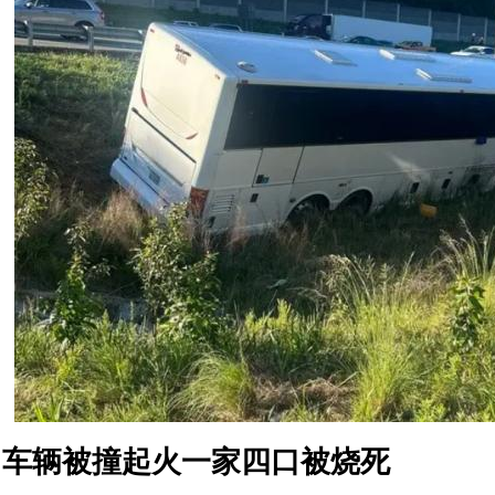
车辆被撞起火一家四口被烧死