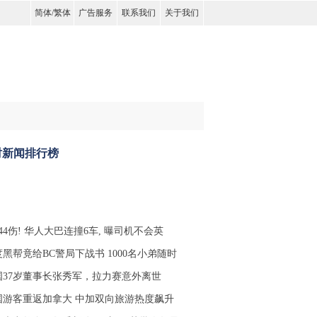
简体
/
繁体
广告服务
联系我们
关于我们
时新闻排行榜
44伤! 华人大巴连撞6车, 曝司机不会英
黑帮竟给BC警局下战书 1000名小弟随时
国37岁董事长张秀军，拉力赛意外离世
国游客重返加拿大 中加双向旅游热度飙升