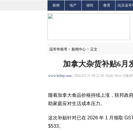
新闻
地产
移民
教育
玩乐温哥
温哥华港湾
>
新闻中心
>
正文
加拿大杂货补贴6月
www.bcbay.com
| 2026-05-31 08:22:50 Daily Hive |
0
条评
随着加拿大食品价格持续上涨，联邦政府将
助家庭应对生活成本压力。
这次补贴针对已在 2026 年 1 月领取 
$533。