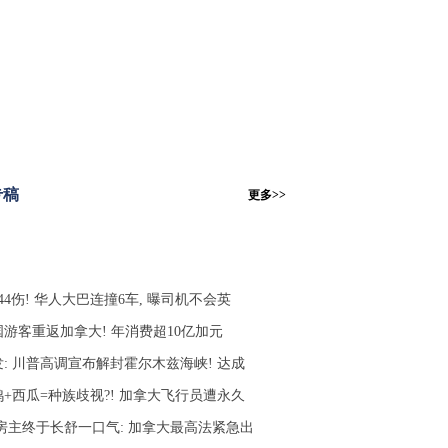
专稿
更多>>
44伤! 华人大巴连撞6车, 曝司机不会英
国游客重返加拿大! 年消费超10亿加元
发: 川普高调宣布解封霍尔木兹海峡! 达成
鸡+西瓜=种族歧视?! 加拿大飞行员遭永久
C房主终于长舒一口气: 加拿大最高法紧急出