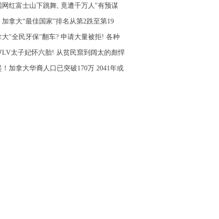
国网红富士山下跳舞, 竟遭千万人"有预谋
！加拿大“最佳国家”排名从第2跌至第19
大"全民牙保"翻车? 申请大量被拒! 各种
4岁LV太子妃怀六胎! 从贫民窟到阔太的彪悍
！加拿大华裔人口已突破170万 2041年或