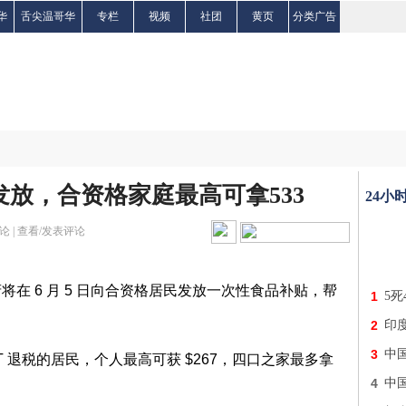
华
舌尖温哥华
专栏
视频
社团
黄页
分类广告
发放，合资格家庭最高可拿533
24小
论 |
查看/发表评论
在 6 月 5 日向合资格居民发放一次性食品补贴，帮
1
5死
2
印度
3
中
GST 退税的居民，个人最高可获 $267，四口之家最多拿
4
中