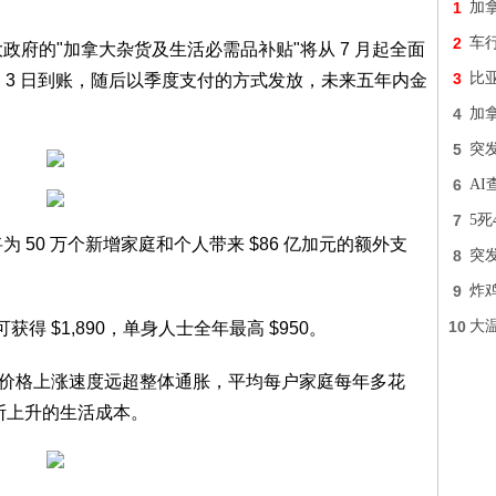
1
加
2
车行
政府的"加拿大杂货及生活必需品补贴"将从 7 月起全面
3
比
7 月 3 日到账，随后以季度支付的方式发放，未来五年内金
4
加
5
突
6
A
7
5死
将为 50 万个新增家庭和个人带来 $86 亿加元的额外支
8
突
9
炸
10
大温
得 $1,890，单身人士全年最高 $950。
食品价格上涨速度远超整体通胀，平均每户家庭每年多花
断上升的生活成本。