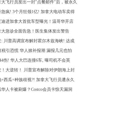
拿大飞行员发出一封"点餐邮件"后，被永久
急疯! 3个月狂领1亿! 加拿大电动车卖得
亚迪进加拿大首批车型曝光！温哥华开店
拿大急诊全面告急！医生集体发出警告
发: 川普高调宣布解封霍尔木兹海峡! 达成
I查税引恐慌 华人掀补报潮 漏报几元也怕
44伤! 华人大巴连撞6车, 曝司机不会英
发！大逆转！ 川普宣布解除对伊朗海上封
鸡+西瓜=种族歧视?! 加拿大飞行员遭永久
华人卡被刷爆？Costco会员卡惊天漏洞