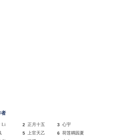
作者
y Li
2
正月十五
3
心宇
枫
5
上官天乙
6
荷莲耦园夏