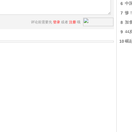
6
中
7
惨
评论前需要先
登录
或者
注册
哦
8
加拿
9
4
10
崛起