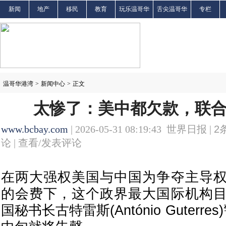
新闻
地产
移民
教育
玩乐温哥华
舌尖温哥华
专栏
温哥华港湾
>
新闻中心
>
正文
太惨了：美中都欠款，联
www.bcbay.com
| 2026-05-31 08:19:43 世界日报 |
2
论 |
查看/发表评论
在两大强权美国与中国为争夺主导
的会费下，这个政界最大国际机构
国秘书长古特雷斯(António Guterr