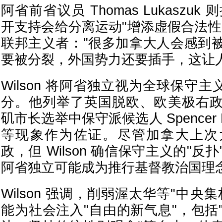
阿省前省议员 Thomas Lukaszuk 
开支持会给分离运动"增添虚假合法性
联邦主义者："很多加拿大人会感到
要被分裂，外国势力还要插手，这让
Wilson 将阿省独立视为全球保守主
分。他列举了英国脱欧、欧美极右
矶市长选举中保守派候选人 Spencer 
等现象作为佐证。尽管加拿大上次
政，但 Wilson 确信保守主义的"
阿省独立可能成为推行基督教治国理
Wilson 强调，削弱渥太华等"中央
能为社会注入"自由的新气息"，包括