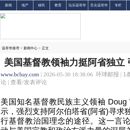
新闻
地产
移民
教育
玩乐温哥华
舌尖温哥华
专栏
温哥华港湾
>
新闻中心
>
正文
美国基督教领袖力挺阿省独立 
www.bcbay.com
| 2026-05-30 18:38:06 环球邮报 |
1
论 |
查看/发表评论
美国知名基督教民族主义领袖 Doug W
示，强烈支持阿尔伯塔省(阿省)寻求
行基督教治国理念的途径。这一言