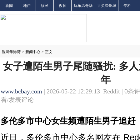
新闻
地产
移民
教育
玩乐温哥华
舌尖温哥华
专栏
温哥华港湾
>
新闻中心
>
正文
女子遭陌生男子尾随骚扰: 多
年
www.bcbay.com
| 2026-05-22 12:29:13 Reddit |
0
条评
看/发表评论
多伦多市中心女生频遭陌生男子追赶
近日，多伦多市中心多名网友在 Redd