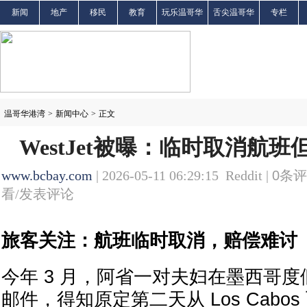
新闻
地产
移民
教育
玩乐温哥华
舌尖温哥华
专栏
温哥华港湾
>
新闻中心
>
正文
WestJet被曝：临时取消航
www.bcbay.com
| 2026-05-11 06:29:15 Reddit |
0
条评
看/发表评论
旅客关注：航班临时取消，赔偿难讨
今年 3 月，阿省一对夫妇在墨西哥度假时
邮件，得知原定第二天从 Los Cabo