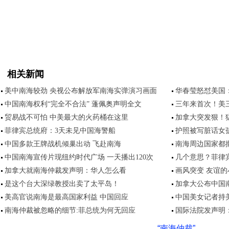
相关新闻
美中南海较劲 央视公布解放军南海实弹演习画面
华春莹怒怼美国
中国南海权利“完全不合法” 蓬佩奥声明全文
三年来首次！美
贸易战不可怕 中美最大的火药桶在这里
加拿大突发狠！
菲律宾总统府：3天未见中国海警船
护照被写脏话女
中国多款王牌战机倾巢出动 飞赴南海
南海周边国家都
中国南海宣传片现纽约时代广场 一天播出120次
几个意思？菲律
加拿大就南海仲裁发声明：华人怎么看
画风突变 友谊
是这个台大深绿教授出卖了太平岛！
加拿大公布中国
美高官说南海是最高国家利益 中国回应
中国美女记者持
南海仲裁被忽略的细节:菲总统为何无回应
国际法院发声明
“南海仲裁”