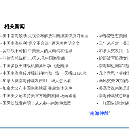
相关新闻
美中南海较劲 央视公布解放军南海实弹演习画面
华春莹怒怼美国
中国南海权利“完全不合法” 蓬佩奥声明全文
三年来首次！美
贸易战不可怕 中美最大的火药桶在这里
加拿大突发狠！
菲律宾总统府：3天未见中国海警船
护照被写脏话女
中国多款王牌战机倾巢出动 飞赴南海
南海周边国家都
中国南海宣传片现纽约时代广场 一天播出120次
几个意思？菲律
加拿大就南海仲裁发声明：华人怎么看
画风突变 友谊
加拿大公布中国南海铁证 菲越集体失声
美高官说南海是
中国美女记者持美官方地图质问 场面尴尬
南海仲裁被忽略
国际法院发声明：从未参与南海仲裁案
一张图告诉你临
“南海仲裁”