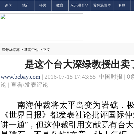
新闻
地产
移民
教育
玩乐温哥华
舌尖温哥华
专栏
温哥华港湾
>
新闻中心
>
正文
是这个台大深绿教授出卖
www.bcbay.com
| 2016-07-15 17:43:55 中国时报 |
0
论 |
查看/发表评论
南海仲裁将太平岛变为岩礁，极
《世界日报》都发表社论批评国际仲
讲一通”，但这仲裁引用文献竟有台大