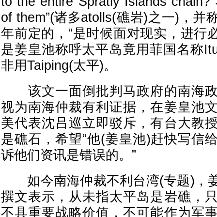
to the entire Spratly Islands c
of them”(诸多atolls(礁岩)之一
年前定的，“是时候面对现实，进行必
是姜皇池称呼太平岛竟用菲国名称Itu 
非用Taiping(太平)。
该文一面倒批判马政府的南海政
视为南海仲裁有利证据，在姜皇池
美代表沈吕巡立即驳斥，有台大教
是礁石，希望“他(姜皇池)赶快写信
诉他们资讯是错误的。”
如今南海仲裁不利台湾(专题)，
撰文表示，从未指太平岛是岩礁，
不具重要战略价值，不可能作为军