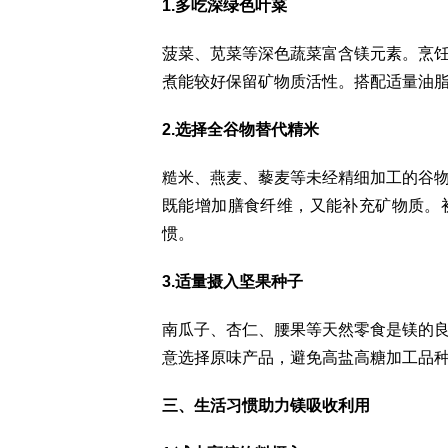
1.多吃深绿色叶菜
菠菜、苋菜等深色蔬菜富含镁元素。烹
煮能较好保留矿物质活性。搭配适量油
2.选择全谷物替代精米
糙米、燕麦、藜麦等未经精细加工的谷
既能增加膳食纤维，又能补充矿物质。
惯。
3.适量摄入坚果种子
南瓜子、杏仁、腰果等天然零食是镁的
意选择原味产品，避免高盐高糖加工品
三、生活习惯助力镁吸收利用