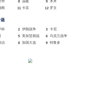
歌华
8
温暖
9
木木
酒阁
11
卡宾
12
罗文
专题
界杯
2
伊朗战争
3
卡尼
普
5
美加贸易战
6
乌克兰战争
励治
8
加国大选
9
特鲁多