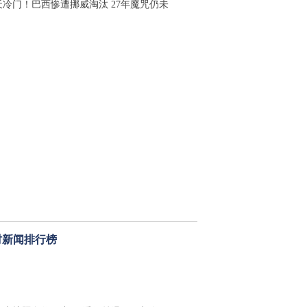
天冷门！巴西惨遭挪威淘汰 27年魔咒仍未
时新闻排行榜