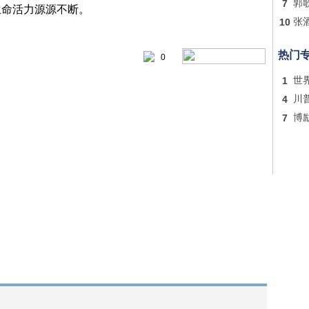
7
郭
生命活力源源不断。
10
张
热门
0
1
世
4
川
7
博