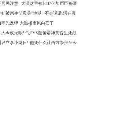
居民注意! 大温这里被$437亿加币巨资砸
个娃被亲生父母关"地狱":不会说话,活在粪
西率先反弹 大温楼市风向变了
拿大今夜无眠! C罗VS魔笛诸神黄昏生死战
州设立李小龙日! 他凭什么让西方崇拜至今