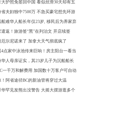
拿大护照免签回中国 看似丝滑30天却有五
诗省夫妇独中7500万 不急买豪宅想先环游
温船难华人船长年仅23岁, 移民后为养家弃
家遣返！旅游签“黑”在列治文 开店续签
级厄尔尼诺来了 加拿大天气彻底疯了
晨4点家中泳池传来巨响！房主阳台一看当
诗华人母亲证实，其23岁儿子为沉船船长
IBC一千万和解费用 加国数十万客户可自动
惊！阿省途径BC的新油管将穿过大温
哥华罕见发熊出没警告 大摇大摆游逛多个