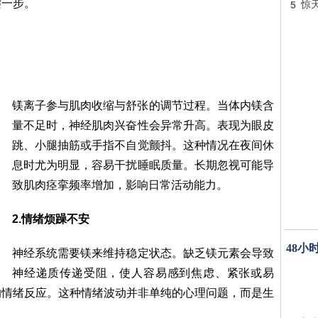
键一步。
5
惊
镁离子参与肌肉收缩与舒张的调节过程。当体内镁含
量不足时，神经肌肉兴奋性会异常升高。表现为眼皮
跳、小腿抽筋或手指不自觉颤抖。这种情况在夜间休
息时尤为明显，容易干扰睡眠质量。长期忽视可能导
致肌肉痉挛频率增加，影响日常活动能力。
2.情绪烦躁不安
48小
神经系统需要镁来维持稳定状态。缺乏镁元素会导致
神经递质传递受阻，使人容易感到焦虑、紧张或易
的情绪反应。这种情绪波动并非单纯的心理问题，而是生