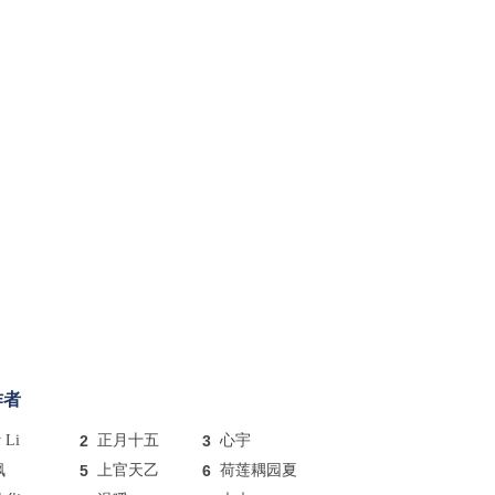
作者
y Li
2
正月十五
3
心宇
枫
5
上官天乙
6
荷莲耦园夏