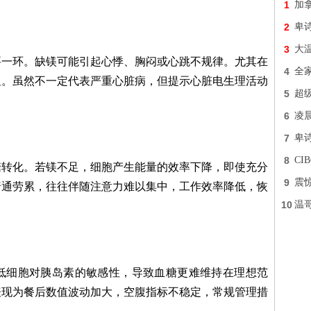
1
加
2
卑
3
大
要一环。缺镁可能引起心悸、胸闷或心跳不规律。尤其在
4
全
显。虽然不一定代表严重心脏病，但提示心脏电生理活动
5
超
6
凌
7
卑
8
C
糖转化。若镁不足，细胞产生能量的效率下降，即使充分
9
震
普通劳累，往往伴随注意力难以集中，工作效率降低，恢
10
温
低细胞对胰岛素的敏感性，导致血糖更难维持在理想范
表现为餐后数值波动加大，空腹指标不稳定，常规管理措