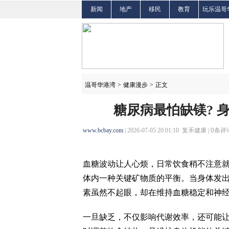
新闻
地产
移民
教育
玩乐温哥
温哥华港湾
>
健康漫步
>
正文
糖尿病最怕缺镁? 
www.bcbay.com
| 2026-07-05 20:01:10 复禾健康 |
0
条评论
血糖波动让人心烦，日常饮食稍不注意
体内一种关键矿物质的平衡。当身体发
素虽然不起眼，却在维持血糖稳定和神
一旦缺乏，不仅影响代谢效率，还可能