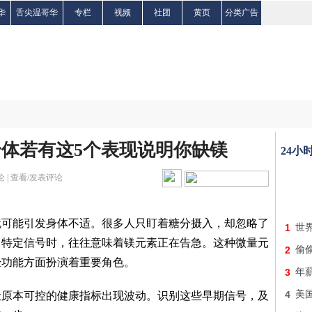
华
舌尖温哥华
专栏
视频
社团
黄页
分类广告
身体若有这5个表现说明你缺镁
24小
 |
查看/发表评论
就可能引发身体不适。很多人只盯着糖分摄入，却忽略了
1
世
出特定信号时，往往意味着镁元素正在告急。这种微量元
2
偷
经功能方面扮演着重要角色。
3
年
4
美
让原本可控的健康指标出现波动。识别这些早期信号，及