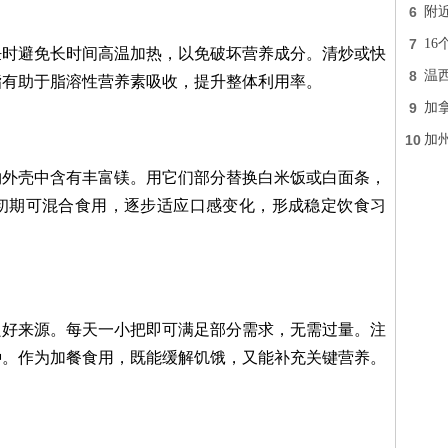
6
附近
7
16
饪时避免长时间高温加热，以免破坏营养成分。清炒或快
8
温
脂有助于脂溶性营养素吸收，提升整体利用率。
9
加
10
加
物外壳中含有丰富镁。用它们部分替换白米饭或白面条，
初期可混合食用，逐步适应口感变化，形成稳定饮食习
良好来源。每天一小把即可满足部分需求，无需过量。注
种。作为加餐食用，既能缓解饥饿，又能补充关键营养。