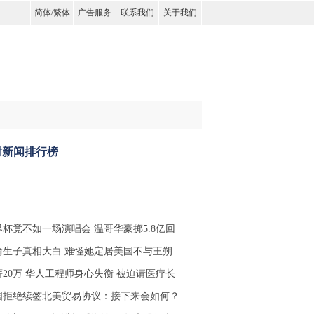
简体
/
繁体
广告服务
联系我们
关于我们
时新闻排行榜
界杯竟不如一场演唱会 温哥华豪掷5.8亿回
偷生子真相大白 难怪她定居美国不与王朔
薪20万 华人工程师身心失衡 被迫请医疗长
国拒绝续签北美贸易协议：接下来会如何？