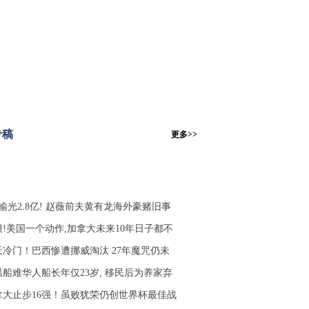
专稿
更多>>
输光2.8亿! 赵薇前夫黄有龙海外豪赌旧事
狠!美国一个动作,加拿大未来10年日子都不
天冷门！巴西惨遭挪威淘汰 27年魔咒仍未
温船难华人船长年仅23岁, 移民后为养家弃
拿大止步16强！虽败犹荣仍创世界杯最佳战