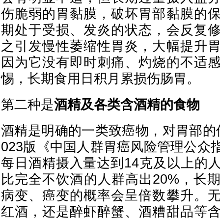
伤脆弱的胃黏膜，破坏胃部黏膜的
期处于受损、发炎的状态，会反复
之引发慢性萎缩性胃炎，大幅提升
因为它没有即时刺痛、灼烧的不适
惕，长期食用日积月累损伤肠胃。
第二种是
酒精及各类含酒精的食物
酒精是明确的一类致癌物，对胃部的
023版《中国人群胃癌风险管理公众
每日酒精摄入量达到14克及以上的
比完全不饮酒的人群高出20%，长
病变、癌变的概率会呈倍数攀升。
红酒，还是醉虾醉蟹、酒糟甜品等