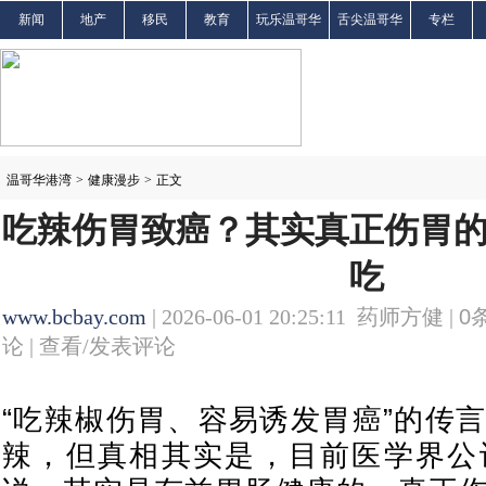
新闻
地产
移民
教育
玩乐温哥华
舌尖温哥华
专栏
温哥华港湾
>
健康漫步
>
正文
吃辣伤胃致癌？其实真正伤胃
吃
www.bcbay.com
| 2026-06-01 20:25:11 药师方健 |
0
论 |
查看/发表评论
“吃辣椒伤胃、容易诱发胃癌”的传
辣，但真相其实是，目前医学界公