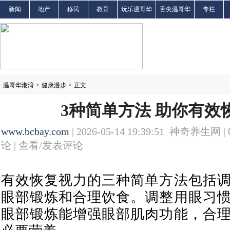
新闻
地产
移民
教育
玩乐温哥华
舌尖温哥华
专栏
温哥华港湾
>
健康漫步
>
正文
3种简单方法 助你有效
www.bcbay.com
| 2026-05-14 19:39:51 神奇养生网 |
论 |
查看/发表评论
有效恢复视力的三种简单方法包括
眼部锻炼和合理饮食。调整用眼习
眼部锻炼能增强眼部肌肉功能，合