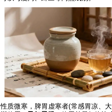
性质微寒，脾胃虚寒者(常感胃凉、大