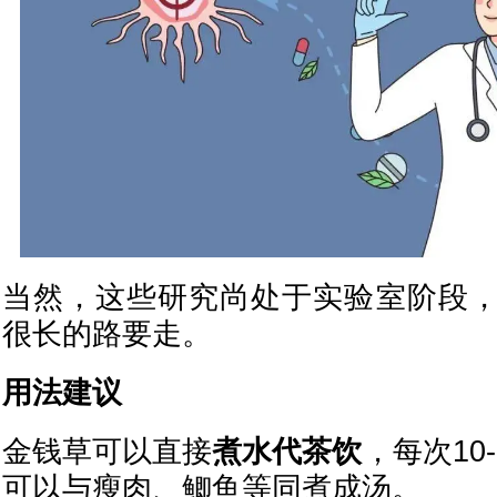
当然，这些研究尚处于实验室阶段
很长的路要走。
用法建议
金钱草可以直接
煮水代茶饮
，每次10
可以与瘦肉、鲫鱼等同煮成汤。