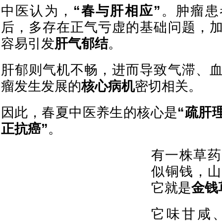
中医认为，
“春与肝相应”
。肿瘤患
后，多存在正气亏虚的基础问题，
容易引发
肝气郁结
。
肝郁则气机不畅，进而导致气滞、
瘤发生发展的
核心病机
密切相关。
因此，春夏中医养生的核心是
“疏肝
正抗癌”
。
有一株草药
似铜钱，山
它就是
金钱
它味甘咸