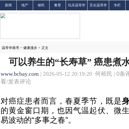
新闻
地产
移民
教育
玩乐温哥华
舌尖温哥华
专栏
温哥华港湾
>
健康漫步
>
正文
可以养生的“长寿草” 癌患煮
www.bcbay.com
| 2026-05-12 20:19:20 何裕民 |
0
条评
看/发表评论
对癌症患者而言，春夏季节，既是
的黄金窗口期，也因气温起伏、微
易波动的“多事之春”。