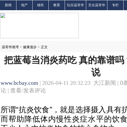
新闻
地产
移民
教育
玩乐温哥华
舌尖温哥华
专栏
温哥华港湾
>
健康漫步
>
正文
把蓝莓当消炎药吃 真的靠谱吗
说
www.bcbay.com
| 2026-04-11 20:32:23 大江新闻 |
0
论 |
查看/发表评论
所谓“抗炎饮食”，就是选择摄入具有
而帮助降低体内慢性炎症水平的饮