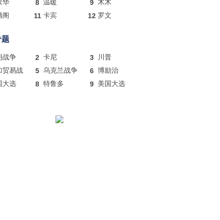
歌华
8
温暖
9
木木
酒阁
11
卡宾
12
罗文
专题
朗战争
2
卡尼
3
川普
加贸易战
5
乌克兰战争
6
博励治
国大选
8
特鲁多
9
美国大选