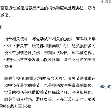
5
温
就聊聊运动减脂最容易产生的损伤和应急处理办法，还有
松减脂。
重
结合相关统计，与运动减重相关的损伤，90%以上集
中在下肢关节、腰背部和肌肉软组织，这类损伤多为
慢性劳损或急性拉伤，初期症状轻微，容易被忽视，
但拖延后常常会发展为慢性疼痛，甚至不可逆的关节
损伤。
膝关节损伤 减重人群的“头号天敌”。膝关节是减重运
动中负荷最大的关节，也是损伤发生率最高的部位。
48小
常见的损伤包括髌股关节疼痛综合征、半月板损伤、
膝关节韧带拉伤、滑膜炎等。人在正常行走时，膝关
绳时会飙升至3-5倍。