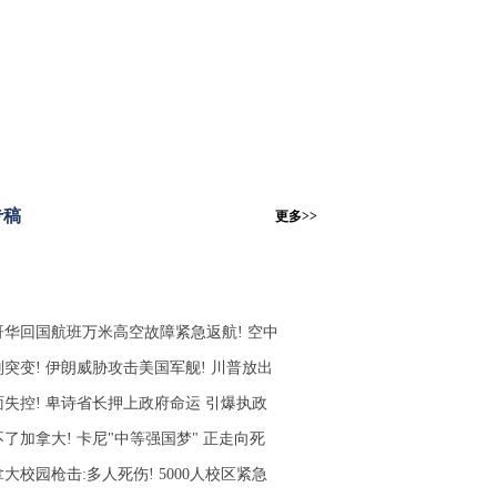
专稿
更多>>
哥华回国航班万米高空故障紧急返航! 空中
判突变! 伊朗威胁攻击美国军舰! 川普放出
面失控! 卑诗省长押上政府命运 引爆执政
了加拿大! 卡尼"中等强国梦" 正走向死
大校园枪击:多人死伤! 5000人校区紧急