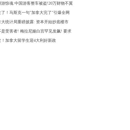
洲游惊魂:中国游客整车被盗!20万财物不翼
左了！马斯克一句"加拿大完了"引爆全网
拿大统计局重磅披露: 资本开始抄底楼市
不是受害者! 梅拉尼娅白宫罕见发飙! 要求
发！加拿大留学生迎4大利好新政