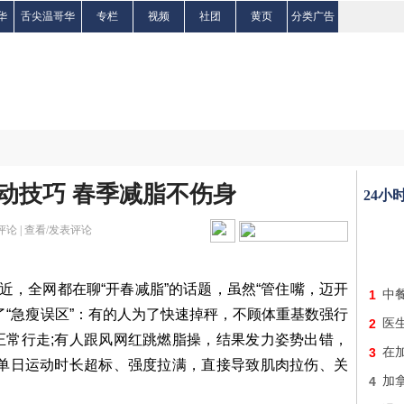
华
舌尖温哥华
专栏
视频
社团
黄页
分类广告
动技巧 春季减脂不伤身
24小
评论 |
查看/发表评论
近，全网都在聊“开春减脂”的话题，虽然“管住嘴，迈开
1
中
了“急瘦误区”：有的人为了快速掉秤，不顾体重基数强行
2
医
正常行走;有人跟风网红跳燃脂操，结果发力姿势出错，
3
在
，单日运动时长超标、强度拉满，直接导致肌肉拉伤、关
4
加