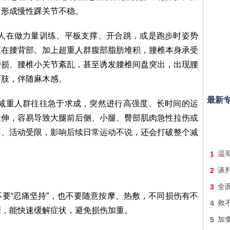
，形成慢性踝关节不稳。
多人在做力量训练、平板支撑、开合跳，或是跑步时姿势
压在腰背部。加上超重人群腹部脂肪堆积，腰椎本身承受
劳损、腰椎小关节紊乱，甚至诱发腰椎间盘突出，出现腰
下肢，伴随麻木感。
最新
。减重人群往往急于求成，突然进行高强度、长时间的运
拉伸，容易导致大腿前后侧、小腿、臀部肌肉急性拉伤或
痛、活动受限，影响后续日常运动不说，还会打破整个减
1
温
2
谈
3
全
要“忍痛坚持”，也不要随意按摩、热敷，不同损伤有不
4
救不
理，能快速缓解症状，避免损伤加重。
5
加拿