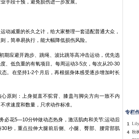
专业手段干预，避免损伤进一步发展。
是运动减重的长久之计，给大家整理一套适配普通大众，
准则，简单易执行，能大幅降低损伤风险。
群初期应避开跑步、跳绳、波比跳等高冲击运动，优先选
、低负重的有氧项目。每周运动3-5次，每次从20-30
态。在坚持1-2个月后，再根据身体感受逐步增加时长
记核心原则：上身挺直不驼背、膝盖与脚尖方向一致不内
。不求速度和数量，只求动作标准。
专栏
务必花5—10分钟做动态热身，激活肌肉和关节;运动后
1
Lil
持30秒，重点拉伸大腿前后侧、小腿、臀部、腰背部肌
4
秋