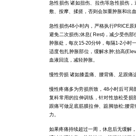
急性损伤 诸如扭伤、拉伤等急性损伤，
敷、按摩、揉搓，否则会加重肿胀和出
急性损伤48小时内，严格执行PRICE原则
避免二次损伤;休息( Rest)，减少受伤
肿胀处，每次15-20分钟，每隔1-2小时一
适度包扎肿胀部位，缓解水肿;抬高(Ele
血液回流，减轻肿胀。
慢性劳损 诸如膝盖痛、腰背痛、足跟痛
慢性疼痛多为劳损所致，48小时后可局
复科常用的拉伸训练，针对性放松受损
跟痛可做足底筋膜拉伸、踮脚放松;腰
力。
如果疼痛持续超过一周，休息后无缓解