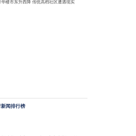
哥华楼市东升西降 传统高档社区遭遇现实
时新闻排行榜