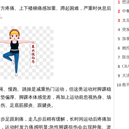
1
想
前方疼痛、上下楼梯痛感加重、蹲起困难，严重时休息后
2
中
顿。
3
太
4
突
5
加拿
6
她
7
医
8
C
9
大
10
救不
跳绳、慢跑、跳操是减重热门运动，但这类运动对脚踝稳
肪垫偏厚、脚踝本体感觉差，再加上运动前忽视热身、场
扭伤、足底筋膜炎、跟腱炎。
一步足跟刺痛，走几步后稍有缓解，长时间运动后疼痛加
痛，运动时发力痛感明显;急性脚踝扭伤会出现肿胀、淤