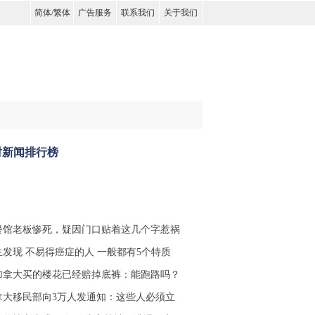
简体
/
繁体
广告服务
联系我们
关于我们
时新闻排行榜
餐馆老板惨死，疑因门口贴着这几个字惹祸
生发现 不易得癌症的人 一般都有5个特质
加拿大买的楼花已经赔掉底裤：能跑路吗？
拿大移民部向3万人发通知：这些人必须立