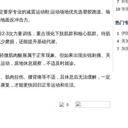
7
郭
10
张
一定要穿专业的减震运动鞋;运动场地优先选塑胶跑道、瑜
的地面反冲击力。
热门
排2-3次力量训练，重点强化下肢肌群和核心肌群。待肌
1
伊
4
美
减少磨损，还能提升基础代谢。
7
加
现轻微肌肉酸胀属于正常现象。但如果出现尖锐刺痛、关
止运动，原地休息观察，不适及时就诊。
痛、肌肉拉伤、腰背痛等不适，且休息后无法缓解，一定
早康复，才能更快回归正常运动和生活。
0