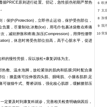
遵循PRICE原则进行处置。切记，急性损伤初期严禁热
6
欧
血。
7
太
8
加
：保护(Protection)，立即停止运动，保护受伤部位，
9
我
部位负重，尽量制动;冰敷(Ice)，用毛巾包裹冰袋敷在疼痛
10
突
次，减轻肿胀和疼痛;加压(Compression)，用弹性绷带
vation)，休息时将受伤部位抬高，高于心脏水平，促进
这样的慢性劳损，应以放松+康复训练为主。
部热敷、温水泡脚，放松紧张的肌肉和筋膜;同时配合康
部位：膝盖痛可拉伸股四头肌、腘绳肌、小腿各肌群;足
背痛可做猫牛式、臀桥训练，强化核心肌群，缓解腰部压
，一定要及时到康复科就诊，完善相关检查明确病因后，