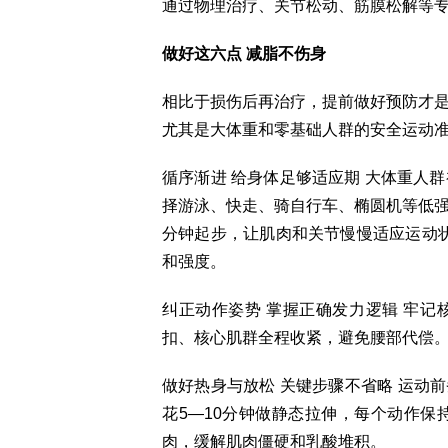
通过物理治疗、关节松动、筋膜松解等
做好这六点 减脂不伤身
相比于损伤后再治疗，提前做好预防才
尤其是大体重和零基础人群的安全运动
循序渐进 给身体足够适应期 大体重人
择游泳、快走、骑自行车、椭圆机等低强度
分钟起步，让肌肉和关节慢慢适应运动状
和强度。
纠正动作姿势 掌握正确发力逻辑 牢
扣、核心肌群全程收紧，避免腰部代偿
做好热身与放松 关键步骤不省略 运动前
花5—10分钟做静态拉伸，每个动作保
肉，缓解肌肉僵硬和乳酸堆积。