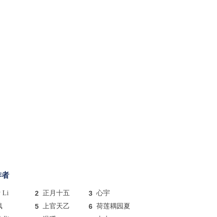
作者
y Li
2
正月十五
3
心宇
枫
5
上官天乙
6
荷莲耦园夏