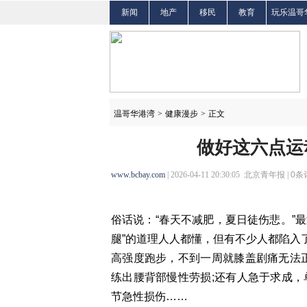
新闻
地产
移民
教育
玩乐温哥
温哥华港湾
>
健康漫步
>
正文
做好这六点运
www.bcbay.com
| 2026-04-11 20:30:05 北京青年报 |
0
条
俗话说：“春天不减肥，夏日徒伤悲。”最
腿”的道理人人都懂，但有不少人都陷入
高强度跑步，不到一周就膝盖剧痛无法
练出腰背部慢性劳损;还有人急于求成
节急性损伤……