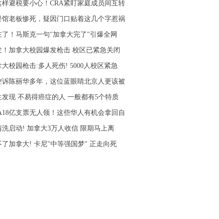
这样避税要小心！CRA紧盯家庭成员间互转
餐馆老板惨死，疑因门口贴着这几个字惹祸
左了！马斯克一句"加拿大完了"引爆全网
发！加拿大校园爆发枪击 校区已紧急关闭
大校园枪击:多人死伤! 5000人校区紧急
控诉陈丽华多年，这位蓝眼睛北京人更该被
生发现 不易得癌症的人 一般都有5个特质
RA18亿支票无人领！这些华人有机会拿回自
清洗启动! 加拿大3万人收信 限期马上离
了加拿大! 卡尼"中等强国梦" 正走向死