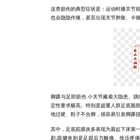
这类损伤的典型症状是：运动时膝关节
也会隐隐作痛，甚至出现关节肿胀、卡
脚踝与足部损伤 小关节藏着大隐患。
定性要求极高。特别是超重人群足底脂
地过硬、鞋子不合脚，很容易引发脚踝
其中，足底筋膜炎多表现为晨起下床第
剧;跟腱炎则是足跟后方酸痛、按压疼