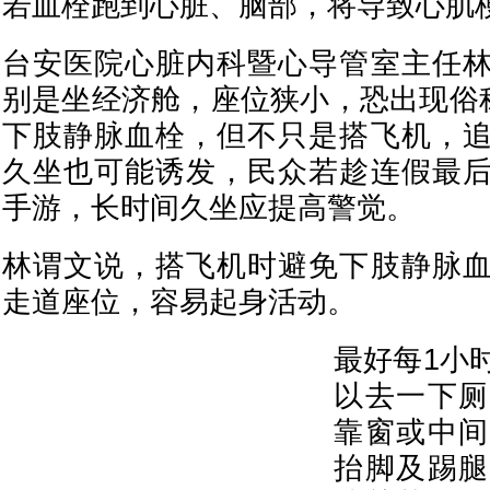
若血栓跑到心脏、脑部，将导致心肌
台安医院心脏内科暨心导管室主任
别是坐经济舱，座位狭小，恐出现俗称
下肢静脉血栓，但不只是搭飞机，
久坐也可能诱发，民众若趁连假最
手游，长时间久坐应提高警觉。
林谓文说，搭飞机时避免下肢静脉
走道座位，容易起身活动。
最好每1小
以去一下厕
靠窗或中间
抬脚及踢腿