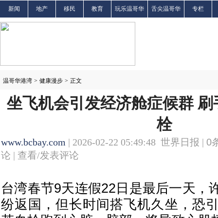
新闻
地产
移民
教育
玩乐温哥华
舌尖温哥华
专栏
温哥华港湾
>
健康漫步
>
正文
坐飞机会引发经济舱症候群 刷
栓
www.bcbay.com
| 2026-02-22 05:49:48 世界日报 |
0
论 |
查看/发表评论
台湾春节9天连假22日是最后一天，
纷返国，但长时间搭飞机久坐，恐