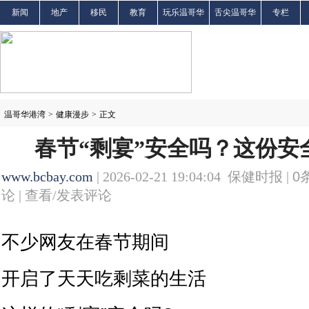
新闻
地产
移民
教育
玩乐温哥华
舌尖温哥华
专栏
温哥华港湾
>
健康漫步
>
正文
春节“剩宴”安全吗？这份安
www.bcbay.com
| 2026-02-21 19:04:04 保健时报 |
0
论 |
查看/发表评论
不少网友在春节期间
开启了天天吃剩菜的生活