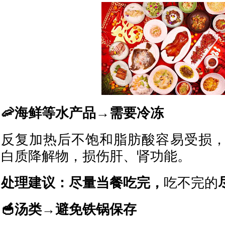
🦐海鲜等水产品→需要冷冻
反复加热后不饱和脂肪酸容易受损
白质降解物，损伤肝、肾功能。
处理建议：
尽量当餐吃完，
吃不完的
🥣汤类→避免铁锅保存