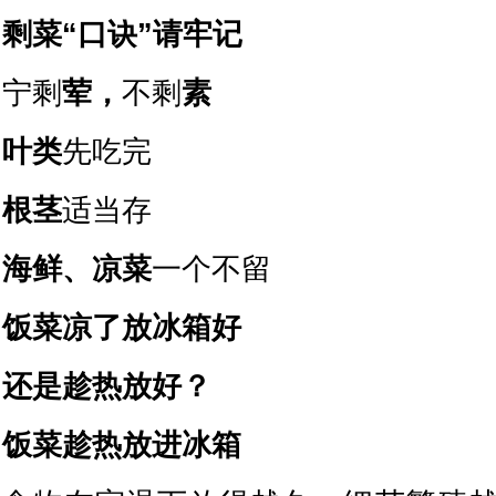
剩菜“口诀”请牢记
宁剩
荤，
不剩
素
叶类
先吃完
根茎
适当存
海鲜、凉菜
一个不留
饭菜凉了放冰箱好
还是趁热放好？
饭菜趁热放进冰箱