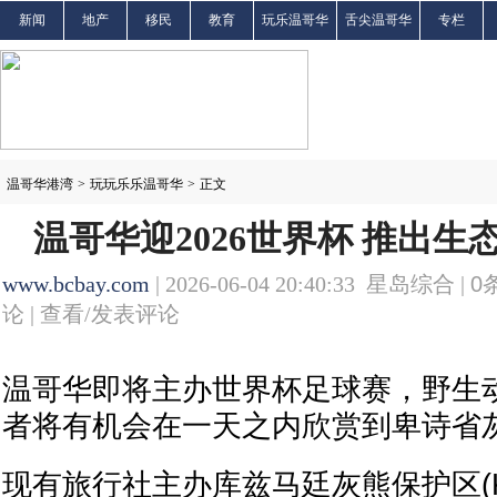
新闻
地产
移民
教育
玩乐温哥华
舌尖温哥华
专栏
温哥华港湾
>
玩玩乐乐温哥华
>
正文
温哥华迎2026世界杯 推出
www.bcbay.com
| 2026-06-04 20:40:33 星岛综合 |
0
论 |
查看/发表评论
温哥华即将主办世界杯足球赛，野生
者将有机会在一天之内欣赏到卑诗省
现有旅行社主办库兹马廷灰熊保护区(Khutz