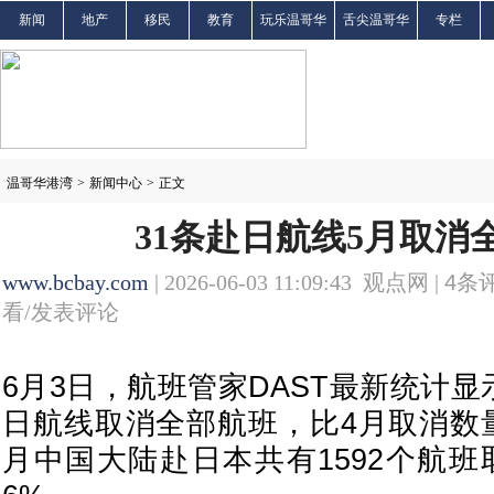
新闻
地产
移民
教育
玩乐温哥华
舌尖温哥华
专栏
温哥华港湾
>
新闻中心
>
正文
31条赴日航线5月取消
www.bcbay.com
| 2026-06-03 11:09:43 观点网 |
4
条评
看/发表评论
6月3日，航班管家DAST最新统计显
日航线取消全部航班，比4月取消数
月
中国
大陆赴
日本
共有1592个航班