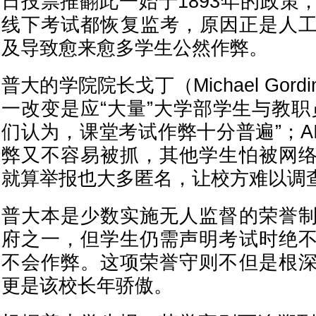
日投票推翻此一始于1893年的政策
线下考试都恢复监考，原因正是人工
及导致愈来愈多学生公然作弊。
普大的学院院长戈丁（Michael Gor
一改变是应“大量”大学部学生与教职
们认为，课堂考试作弊十分普遍”；A
弊又不容易被抓，其他学生怕被网
就算举报也大多匿名，让校方难以调
普大本是少数实施无人监督的荣誉
府之一，但学生仍需声明考试时绝
不会作弊。这项荣誉守则不但是根
更是该校长年骄傲。