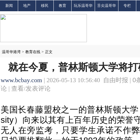
新闻
地产
移民
教育
玩乐温哥华
舌尖温哥华
专栏
温哥华港湾
>
教育在线
>
正文
就在今夏，普林斯顿大学将打破
www.bcbay.com
| 2026-05-13 10:56:40 自由时报 |
0
论 |
查看/发表评论
美国长春藤盟校之一的普林斯顿大学（Prin
sity）向来以其有上百年历史的荣
无人在旁监考，只要学生承诺不作弊