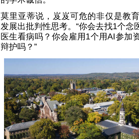
莫里亚蒂说，岌岌可危的非仅是教
发展出批判性思考。“你会去找1个念
医生看病吗？你会雇用1个用AI参加
辩护吗？”