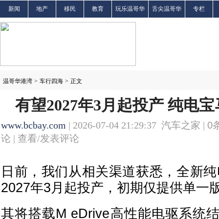
新闻
地产
移民
教育
玩乐温哥华
舌尖温哥华
专栏
温哥华港湾
>
车行四海
>
正文
有望2027年3月起投产 纯电
www.bcbay.com
| 2026-07-04 21:29:37 汽车之家 |
0
论 |
查看/发表评论
日前，我们从相关渠道获悉，全新纯
2027年3月起投产，初期仅提供单一
其将搭载M eDrive高性能电驱系