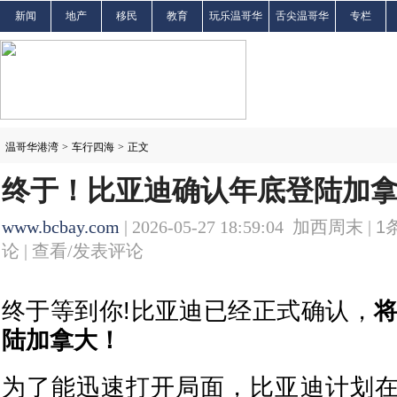
新闻
地产
移民
教育
玩乐温哥华
舌尖温哥华
专栏
温哥华港湾
>
车行四海
>
正文
终于！比亚迪确认年底登陆加拿大
www.bcbay.com
| 2026-05-27 18:59:04 加西周末 |
1
论 |
查看/发表评论
终于等到你!比亚迪已经正式确认，
将
陆加拿大！
为了能迅速打开局面，比亚迪计划