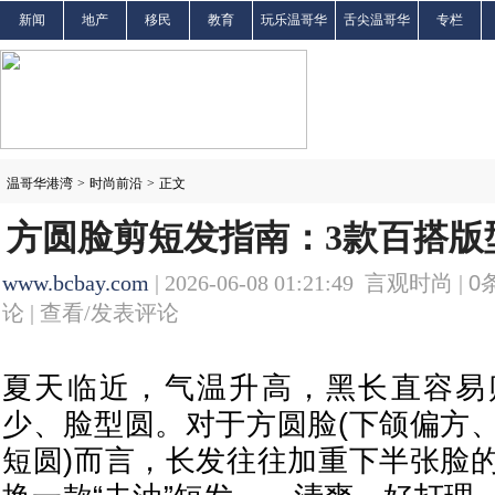
新闻
地产
移民
教育
玩乐温哥华
舌尖温哥华
专栏
温哥华港湾
>
时尚前沿
>
正文
方圆脸剪短发指南：3款百搭版
www.bcbay.com
| 2026-06-08 01:21:49 言观时尚 |
0
论 |
查看/发表评论
夏天临近，气温升高，黑长直容易
少、脸型圆。对于方圆脸(下颌偏方
短圆)而言，长发往往加重下半张脸