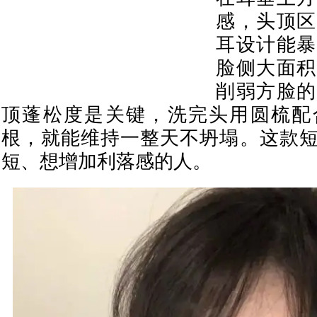
感，头顶区
耳设计能暴
脸侧大面积
削弱方脸的
顶蓬松度是关键，洗完头用圆梳配
根，就能维持一整天不坍塌。这款
短、想增加利落感的人。