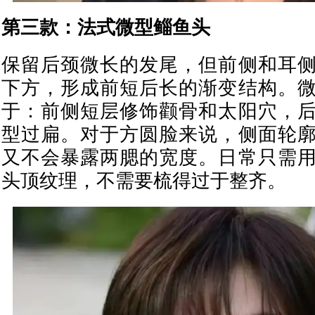
第三款：法式微型鲻鱼头
保留后颈微长的发尾，但前侧和耳
下方，形成前短后长的渐变结构。
于：前侧短层修饰颧骨和太阳穴，
型过扁。对于方圆脸来说，侧面轮
又不会暴露两腮的宽度。日常只需
头顶纹理，不需要梳得过于整齐。