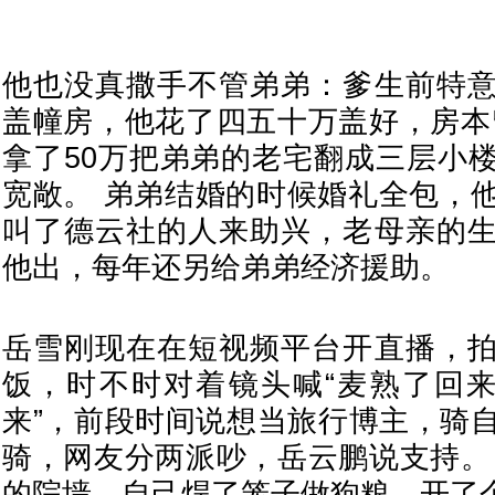
他也没真撒手不管弟弟：爹生前特
盖幢房，他花了四五十万盖好，房本
拿了50万把弟弟的老宅翻成三层小
宽敞。 弟弟结婚的时候婚礼全包，
叫了德云社的人来助兴，老母亲的
他出，每年还另给弟弟经济援助。
岳雪刚现在在短视频平台开直播，
饭，时不时对着镜头喊“麦熟了回来
来”，前段时间说想当旅行博主，骑
骑，网友分两派吵，岳云鹏说支持。
的院墙，自己焊了笼子做狗粮，开了