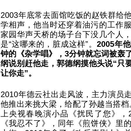
2003年底常去面馆吃饭的赵铁群给
学相声，他当时还穿着油污的工作
家园华声天桥的场子台下没几个人
是“这哪来的，脏成这样”。
2005年
钟的《杂学唱》，3分钟就忘词被轰
纲说别赶他走，郭德纲摸他头说“只
让你走”。
2010年德云社出走风波，主力演员
他推出来挑大梁，给配了孙越当搭档。
上央视春晚演小品《扰民了您》，2
《我忍不了》，同年《煎饼侠》里