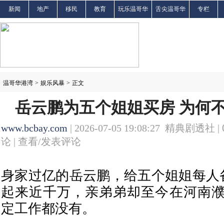
新闻
地产
移民
教育
玩乐温哥华
舌尖温哥华
专栏
温哥华港湾
>
娱乐风暴
>
正文
岳云鹏为五个姐姐买房 为何
www.bcbay.com
| 2026-07-05 19:08:27 精典剧透社 |
论 |
查看/发表评论
身家过亿的岳云鹏，给五个姐姐每人
起来近千万，亲弟弟却至今在河南
定工作都没有。