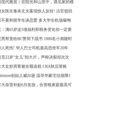
西现代雅居｜在阳光和山景中，遇见家的模
裔女医生毒杀丈夫案现惊人反转! 法官驳回
万不要和留学生谈恋爱 多大学生机场嚎啕
意：满65岁这5项福利和税务变化你一定要
黑帮竟给BC警局下战书 1000名小弟随时
0人死伤! 华人巴士司机最高恐坐牢20年
斯克22岁“女儿”拍大片，声称决裂却次次
拿大女炒房客被全额追税 CRA秋后算账
lulemon创始人威尔逊 温哥华豪宅估值降1
拿大杂货补贴6月发放，合资格家庭最高可