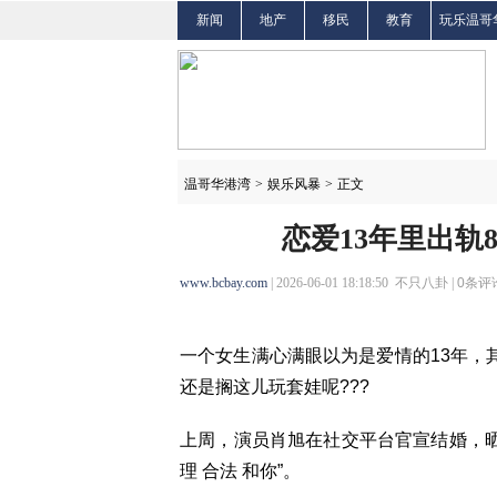
新闻
地产
移民
教育
玩乐温哥
温哥华港湾
>
娱乐风暴
>
正文
恋爱13年里出轨
www.bcbay.com
| 2026-06-01 18:18:50 不只八卦 |
0
条评论
一个女生满心满眼以为是爱情的13年，
还是搁这儿玩套娃呢???
上周，演员肖旭在社交平台官宣结婚，晒
理 合法 和你”。