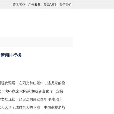
简体
/
繁体
广告服务
联系我们
关于我们
时新闻排行榜
西现代雅居｜在阳光和山景中，遇见家的模
意：满65岁这5项福利和税务变化你一定要
6岁窦唯现状：已定居阿那亚多年 骑电动车
拿大大学全球排名大幅下滑，中国高校逆势