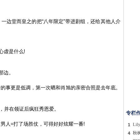
一边堂而皇之的把“八年限定”带进剧组，还给其他人介
心虚是什么!
那边。
情的事更是低调，第一次晒和肖旭的亲密合照是去年底。
)，并在领证后疯狂秀恩爱。
专栏
男人=打了场胜仗，可得好好炫耀一番!
1
Lil
4
秋