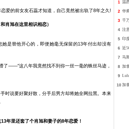
1
温
年恋爱的前女友石蕊才知道，自己竟然被出轨了8年之久!
2
华
3
千
，和肖旭在这里相识相恋）
4
注
5
印度
息她是替他开心的，即便她毫无保留的13年付出却没有
6
近5
7
马
人懵了——“这八年我竟然找不到你一丝一毫的蛛丝马迹，
8
加
9
Lu
10
加
分手时说要好聚好散，分手后男方却将她全网拉黑。本来
。
这13年里还套了个肖旭和妻子的8年恋爱！