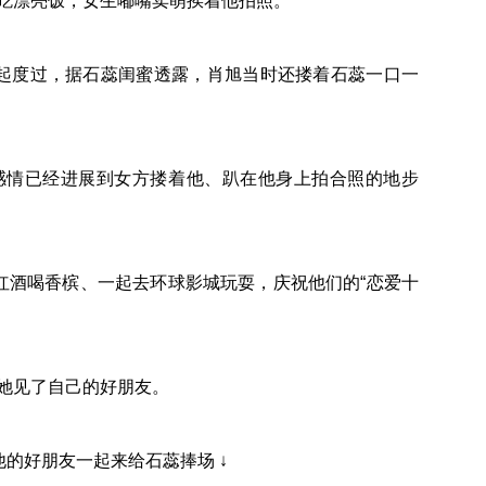
厅吃漂亮饭，女生嘟嘴卖萌挨着他拍照。
一起度过，据石蕊闺蜜透露，肖旭当时还搂着石蕊一口一
”感情已经进展到女方搂着他、趴在他身上拍合照的地步
喝红酒喝香槟、一起去环球影城玩耍，庆祝他们的“恋爱十
带她见了自己的好朋友。
他的好朋友一起来给石蕊捧场 ↓