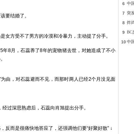
6
中
7
突
应该要结婚了。
8
炸
9
B
局是女方受不了男方的冷漠和冷暴力，主动提了分手。
10
中
25年8月，石蕊养了8年的宠物猪去世，对她造成了不小
心。
月”为由，对石蕊避而不见，而那时两人已经2个月没见面
漠，经过深思熟虑后，石蕊向肖旭提出分手。
反而是很痛快地答应了，还强调他们要“好聚好散” ↓