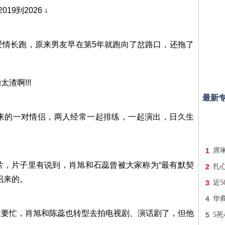
9到2026 ↓
爱情长跑，原来男友早在第5年就跑向了岔路口，还拖了
渣啊!!!
最新
来的一对情侣，两人经常一起排练，一起演出，日久生
1
席琳
片，片子里有说到，肖旭和石蕊曾被大家称为“最有默契
2
扎
侣来的。
3
近5
4
华
业要忙，肖旭和陈蕊也转型去拍电视剧、演话剧了，但他
5
5死