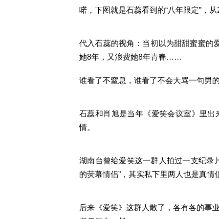
喏，下图就是石蕊看到的“八年限定”，从201
代入石蕊的视角：当初以为甜甜蜜蜜的
她8年，又浪费她8年青春……
谁看了不窒息，谁看了不会大骂一句男的太
石蕊和肖旭是当年《爱笑会议室》里出
情。
湖南台曾给爱笑这一群人拍过一支纪录
的荧幕情侣”，其实私下里两人也是真情
后来《爱笑》这群人散了，各有各的事