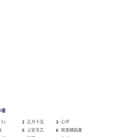
作者
y Li
2
正月十五
3
心宇
枫
5
上官天乙
6
荷莲耦园夏