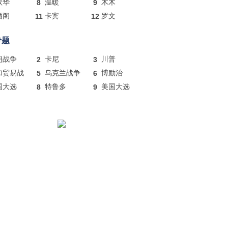
歌华
8
温暖
9
木木
酒阁
11
卡宾
12
罗文
专题
朗战争
2
卡尼
3
川普
加贸易战
5
乌克兰战争
6
博励治
国大选
8
特鲁多
9
美国大选