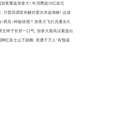
国游客重返加拿大! 年消费超10亿加元
发: 川普高调宣布解封霍尔木兹海峡! 达成
鸡+西瓜=种族歧视?! 加拿大飞行员遭永久
C房主终于长舒一口气: 加拿大最高法紧急出
国网红富士山下跳舞, 竟遭千万人"有预谋