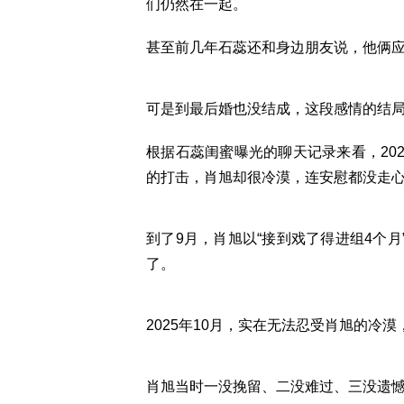
们仍然在一起。
甚至前几年石蕊还和身边朋友说，他俩
可是到最后婚也没结成，这段感情的结
根据石蕊闺蜜曝光的聊天记录来看，20
的打击，肖旭却很冷漠，连安慰都没走
到了9月，肖旭以“接到戏了得进组4个
了。
2025年10月，实在无法忍受肖旭的冷
肖旭当时一没挽留、二没难过、三没遗憾，