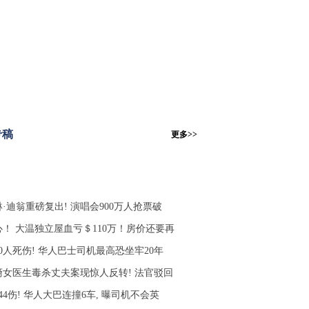
专稿
更多>>
·迪翁重磅复出! 演唱会900万人抢票破
心！ 大温独立屋血亏＄110万！房价还要再
0人死伤! 华人巴士司机最高恐坐牢20年
裔女医生毒杀丈夫案现惊人反转! 法官驳回
44伤! 华人大巴连撞6车, 曝司机不会英