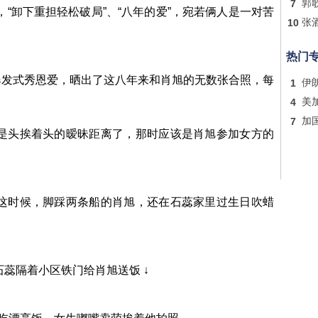
7
郭
，“卸下重担轻松破局”、“八年的爱”，宛若俩人是一对苦
10
张
热门
爆发式秀恩爱，晒出了这八年来和肖旭的无数张合照，每
1
伊
4
美
7
加
已是头挨着头的暧昧距离了，那时应该是肖旭参加女方的
年这时候，脚踩两条船的肖旭，还在石蕊家里过生日吹蜡
石蕊隔着小区铁门给肖旭送饭 ↓