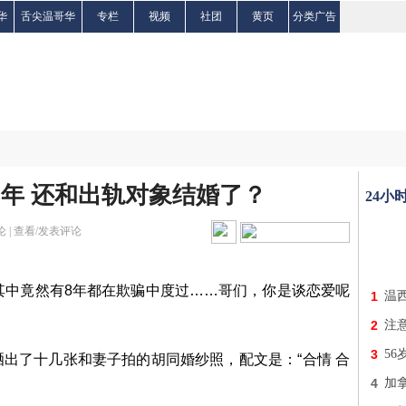
华
舌尖温哥华
专栏
视频
社团
黄页
分类广告
8年 还和出轨对象结婚了？
24小
 |
查看/发表评论
其中竟然有8年都在欺骗中度过……哥们，你是谈恋爱呢
1
温
2
注
3
5
出了十几张和妻子拍的胡同婚纱照，配文是：“合情 合
4
加