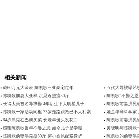
相关新闻
戴60万元大金表 陈凯歌三亚豪宅过年
五代大导被曝艺
陈凯歌前妻大变样 洪晃近照瘦30斤
陈凯歌“不娶之恩
长得太美被名导求娶 4年后生下大明星儿子
陈凯歌前妻洪晃
陈凯歌一家活动同框 73岁走路踉跄已不太利索
她是华裔科学家 
64岁洪晃在巴黎买菜 长老年斑头发花白
陈凯歌前妻洪晃
感谢陈凯歌当年不娶之恩 如今儿子是学霸....
黄晓明与陈凯歌
陈凯歌前妻洪晃瘦30斤 穿小香风配紧身裤
陈凯歌的前妻洪