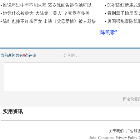
谁说年过中年不能火辣 55岁陈红告诉你她可以
56岁陈红断崖式
她凭什么被称为“大陆第一美人”？究竟有多美
看到章子怡反应
陈红也捧不红亲侄女 出演《父母爱情》被人骂惨
唐国强炮轰陈凯
“陈凯歌”
当前新闻共有
0
条评论
分享到：
评论前需
实用资讯
关于我们
|
广告服
Jobs. Contact us. Privacy Policy