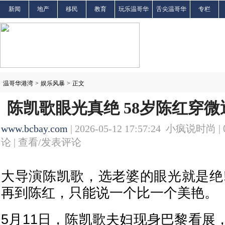
新闻
地产
移民
教育
玩乐温哥华
舌尖温哥华
专栏
温哥华港湾
>
娱乐风暴
>
正文
陈凯歌眼光真绝 58岁陈红穿微
www.bcbay.com
| 2026-05-12 17:57:24 小疯说时尚 |
论 |
查看/发表评论
大导演陈凯歌，选老婆的眼光就是绝
再到陈红，只能说一个比一个美艳。
5月11日，陈凯歌夫妇现身巴黎看展