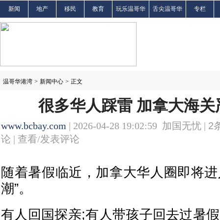
新闻
地产
移民
教育
玩乐温哥华
舌尖温哥华
专栏
温哥华港湾
>
新闻中心
>
正文
很多华人踩雷 加拿大海关
www.bcbay.com
| 2026-04-28 19:02:59 加国无忧 |
2
论 |
查看/发表评论
随着暑假临近，加拿大华人圈即将进
潮”。
有人回国探亲;有人带孩子回去过暑假