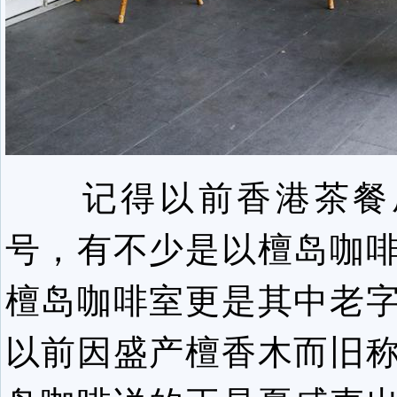
记得以前香港茶餐
号，有不少是以檀岛咖
檀岛咖啡室更是其中老
以前因盛产檀香木而旧