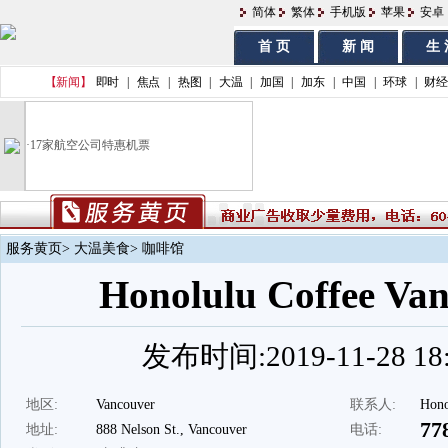
简体
繁体
手机版
苹果
安卓
首 页
新 闻
生 
【新闻】
即时
|
焦点
|
热图
|
大温
|
加国
|
加东
|
中国
|
环球
|
财经
·
17家航空公司特惠机票
服务黄页
>
大温美食
> 咖啡馆
Honolulu Coffee Va
发布时间:2019-11-28 18:
地区:
Vancouver
联系人:
Hono
77
地址:
888 Nelson St., Vancouver
电话: