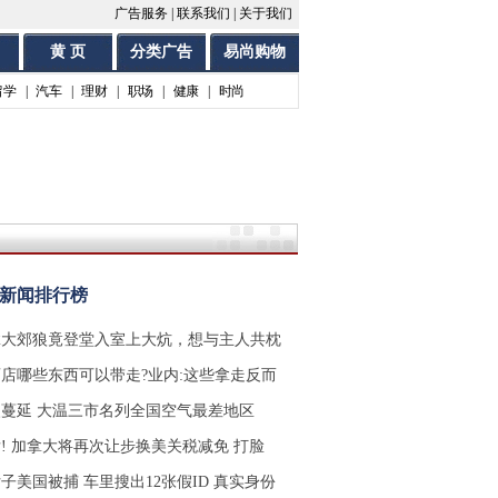
广告服务
|
联系我们
|
关于我们
黄 页
分类广告
易尚购物
留学
|
汽车
|
理财
|
职场
|
健康
|
时尚
时新闻排行榜
拿大郊狼竟登堂入室上大炕，想与主人共枕
店哪些东西可以带走?业内:这些拿走反而
蔓延 大温三市名列全国空气最差地区
! 加拿大将再次让步换美关税减免 打脸
子美国被捕 车里搜出12张假ID 真实身份