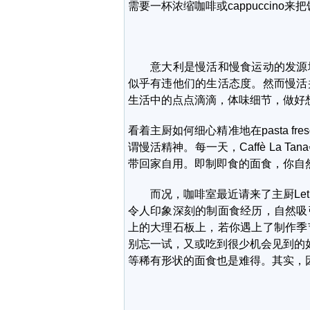
需要一杯浓缩咖啡或cappuccino
意大利是慢活和慢食运动的发源地
似乎有违他们的生活态度。然而慢活
生活中的点点滴滴，体味细节，做好
看着主厨如何细心精准地在pasta f
谓慢活精神。每一天，Caffè La 
带回家自用。即制即食的面食，你自
而况，咖啡室最近请来了主厨Letitia W
令人印象深刻的制面食经历，自然吸
上的大理石板上，若你遇上了制作季
别忘一试，又或吃到很少机会见到的如非常幼
等稀有形状的面食也是难得。其实，