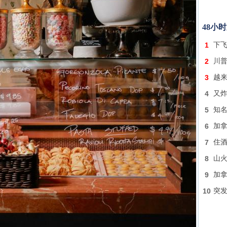
48小
1
下飞
2
川普
3
越
4
又炸
5
知名
6
加
7
住酒
8
山火
9
加拿
10
突发