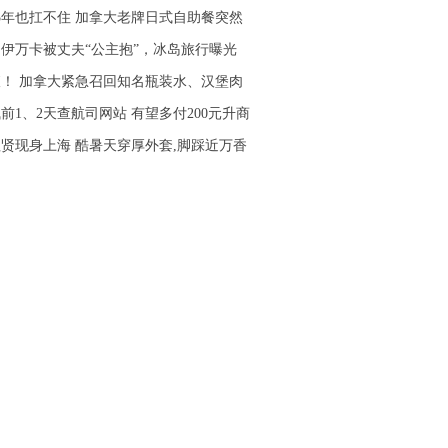
5年也扛不住 加拿大老牌日式自助餐突然
岁伊万卡被丈夫“公主抱”，冰岛旅行曝光
！ 加拿大紧急召回知名瓶装水、汉堡肉
前1、2天查航司网站 有望多付200元升商
贤现身上海 酷暑天穿厚外套,脚踩近万香