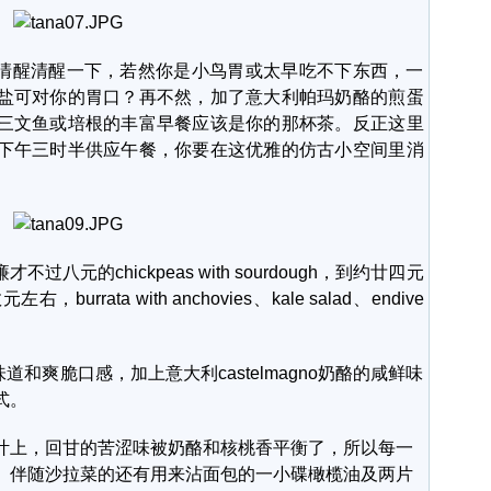
让头脑清醒清醒一下，若然你是小鸟胃或太早吃不下东西，一
盐可对你的胃口？再不然，加了意大利帕玛奶酪的煎蛋
三文鱼或培根的丰富早餐应该是你的那杯茶。反正这里
下午三时半供应午餐，你要在这优雅的仿古小空间里消
的chickpeas with sourdough，到约廿四元
ata with anchovies、kale salad、endive
味道和爽脆口感，加上意大利castelmagno奶酪的咸鲜味
式。
叶上，回甘的苦涩味被奶酪和核桃香平衡了，所以每一
。伴随沙拉菜的还有用来沾面包的一小碟橄榄油及两片