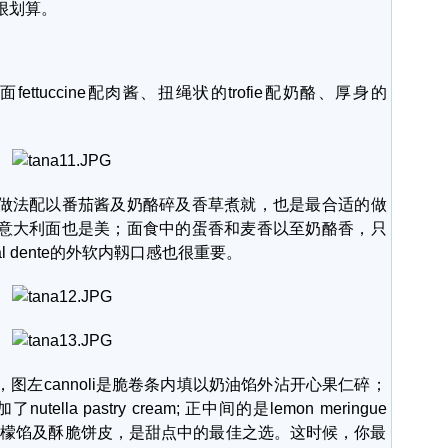
很划算。
uccine配肉酱、扭绳状的trofie配奶酪、厚身的
法配以番茄酱及奶酪碎及香草煮就，也是最合适的做
意大利面也是美；面食中的蛋香和麦香以至奶酪香，只
 dente的外软内靱口感也很重要。
cannoli是脆卷条内填以奶油馅外沾开心果仁碎；
ella pastry cream; 正中间的是lemon meringue
酸柠檬馅及酥脆饼皮，是甜点中的最佳之选。这时候，你最