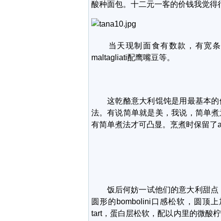
酸种面包。十二元一客的价钱我觉得
当天现制面食有数款，有宽条面fett
maltagliati配鹰嘴豆等。
这乾酪意大利馄饨是用最基本的做
法。有说简单就是美，我说，简单煮
有简单煮法才可凸显。烹煮时保留了al
饭后何妨一试他们的意大利甜点，图左
圆形的bombolini口感松软，圆顶上加了nut
tart，蛋白层松软，配以内里的微