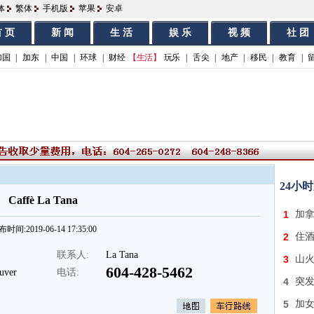
体
繁体
手机版
苹果
安卓
 页
新 闻
生 活
娱 乐
视 频
社 团
加国
|
加东
|
中国
|
环球
|
财经
【生活】
玩乐
|
舌尖
|
地产
|
移民
|
教育
|
24小
Caffè La Tana
1
加
时间:2019-06-14 17:35:00
2
住酒
联系人:
La Tana
3
山火
604-428-5462
uver
电话:
4
突发
5
加女