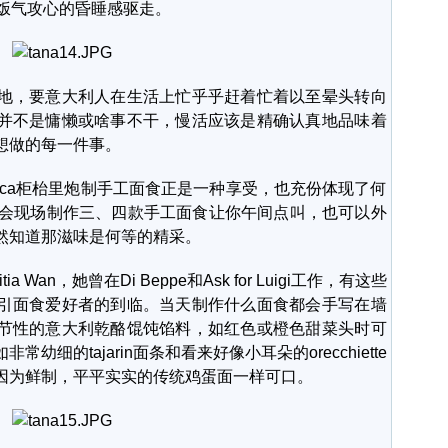
来把饭气攻心的昏睡感驱走。
，要意大利人在生活上忙乎乎赶着忙着以至晕头转向
并不是慵懒或啥事不干，慢活应该是精确认真地品味着
想做的每一件事。
resca柜枱里炮制手工面食正是一种享受，也充份体现了何
Tana会现场制作三、四款手工面食让你午间点叫，也可以外
然知道那滋味是何等的精采。
an，她曾在Di Beppe和Ask for Luigi工作，有这些
引面食爱好者的到临。当天制作什么面食都会手写在墙
节性的意大利乾酪馄饨馅料，如红色或橙色甜菜头时可
细的tajarin面条和看来好像小耳朵的orecchiette
因为鲜制，平平实实的传统鸡蛋面一样可口。