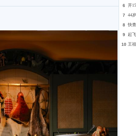
6
开1
7
44
8
快查
9
起飞
10
王祖