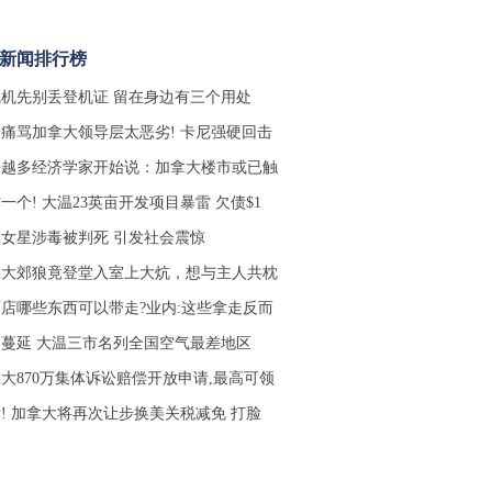
时新闻排行榜
机先别丢登机证 留在身边有三个用处
痛骂加拿大领导层太恶劣! 卡尼强硬回击
来越多经济学家开始说：加拿大楼市或已触
一个! 大温23英亩开发项目暴雷 欠债$1
女星涉毒被判死 引发社会震惊
拿大郊狼竟登堂入室上大炕，想与主人共枕
店哪些东西可以带走?业内:这些拿走反而
蔓延 大温三市名列全国空气最差地区
大870万集体诉讼赔偿开放申请,最高可领
! 加拿大将再次让步换美关税减免 打脸