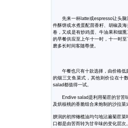
先来一杯latte或espresso
件酥饼或水煮蛋配茴香籽、胡椒及海
卷，又或是有炒鸡蛋、牛油果和烟熏
的早餐供应至上午十一时，十一时至
磨多长时间客随尊便。
午餐也只有十款选择，由价格低廉才不过八元
的烟三文鱼菜式，其他则价位在十数元左右，burr
salad都值得一试。
Endive salad是利用菊苣的甘苦
及烘核桃的香脆组合来炮制的沙拉菜
腴润的初搾橄榄油均匀地沾遍菊苣菜
口都是由苦而转为甘辛味的变化层次