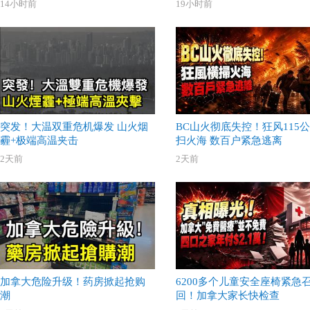
14小时前
19小时前
突发！大温双重危机爆发 山火烟
BC山火彻底失控！狂风115
霾+极端高温夹击
扫火海 数百户紧急逃离
2天前
2天前
加拿大危险升级！药房掀起抢购
6200多个儿童安全座椅紧急
潮
回！加拿大家长快检查