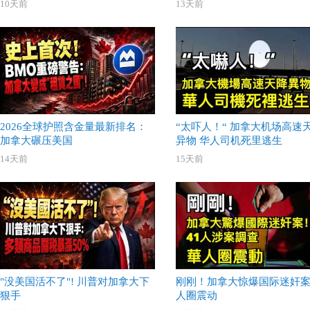
10天前
13天前
2026全球护照含金量最新排名：
“太吓人！“ 加拿大机场高速
加拿大碾压美国
异物 华人司机死里逃生
14天前
15天前
"没美国活不了"! 川普对加拿大下
刚刚！加拿大惊爆国际迷奸案
狠手
人圈震动