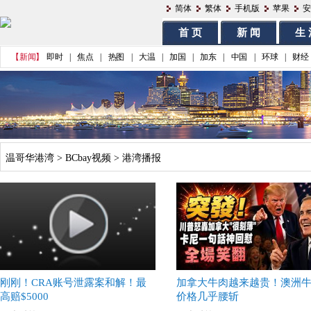
简体
繁体
手机版
苹果
安
首 页
新 闻
生 
【新闻】
即时
|
焦点
|
热图
|
大温
|
加国
|
加东
|
中国
|
环球
|
财经
温哥华港湾
>
BCbay视频
>
港湾播报
刚刚！CRA账号泄露案和解！最
加拿大牛肉越来越贵！澳洲
高赔$5000
价格几乎腰斩