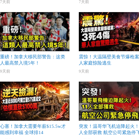
7天前
7天前
重磅！加拿大移民部警告：这类
震惊！大温隔壁美食节爆枪案
人最高禁入境5年！
人家庭惊险逃生
9天前
9天前
心塞！加拿大需要年薪$15.5w才
突发！温哥华飞机迫降起火！
能感到幸福 全球排14
人全部获救 航空公司紧急停