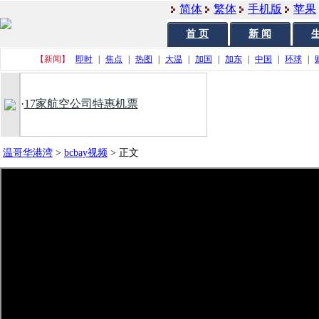
简体
繁体
手机版
苹果
首 页
新 闻
生
【新闻】
即时
|
焦点
|
热图
|
大温
|
加国
|
加东
|
中国
|
环球
|
·
17家航空公司特惠机票
温哥华港湾
>
bcbay视频
>
正文