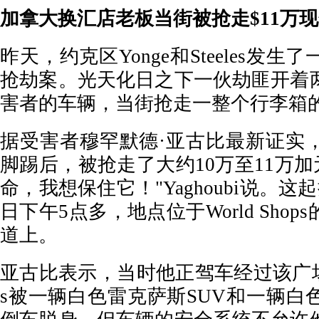
加拿大换汇店老板当街被抢走$11万现
昨天，约克区Yonge和Steeles发
抢劫案。光天化日之下一伙劫匪开着
害者的车辆，当街抢走一整个行李箱
据受害者穆罕默德·亚古比最新证实
脚踢后，被抢走了大约10万至11万加
命，我想保住它！"Yaghoubi说。这
日下午5点多，地点位于World Sho
道上。
亚古比表示，当时他正驾车经过该广场，
s被一辆白色雷克萨斯SUV和一辆白