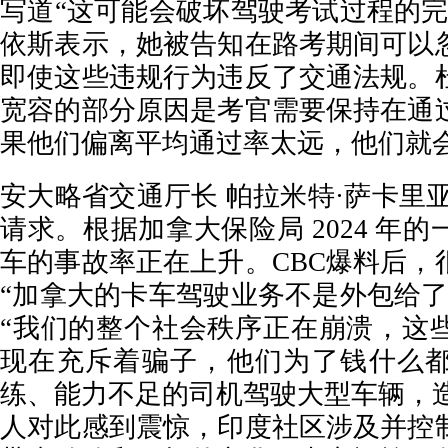
写道“这可能会破坏驾驶考试过程的完
依斯表示，她被告知在路考期间可以
即使这些违规行为违反了交通法规。
宽容的部分原因是考官需要保持在通
果他们偏离平均通过率太远，他们就
安大略省交通厅长 帕拉米特·萨卡里
请求。根据加拿大保险局 2024 年
车的事故率正在上升。CBC爆料后，
“加拿大的卡车驾驶业务不是外包给了
“我们的整个社会秩序正在崩溃，这
现在充斥着骗子，他们为了钱什么
练、能力不足的司机驾驶大型车辆，造
人对此感到震惊，印度社区涉及并控