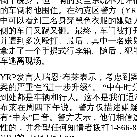
倒车脱身，但车辆的安全系统不允许
的车辆将他围住。在约克区警方（YR
中可以看到三名身穿黑色衣服的嫌疑
侧的车门又踢又砸。最终，车门被打
并遭到多次殴打。最后，其中一名嫌
拿走了一个手提式行李箱。随后，犯
车逃离现场。
YRP发言人瑞恩·布莱表示，考虑到
案的严重性“进一步升级”。 “中午
到处都是车辆和行人。这不是我们通常
布莱在周四下午说。警方仅描述嫌
有“中东”口音。警方表示，他们相信
性的，并希望任何知情者拨打1-866-876