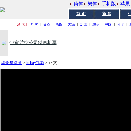
简体
繁体
手机版
苹果
首 页
新 闻
生
【新闻】
即时
|
焦点
|
热图
|
大温
|
加国
|
加东
|
中国
|
环球
|
·
17家航空公司特惠机票
温哥华港湾
>
bcbay视频
>
正文