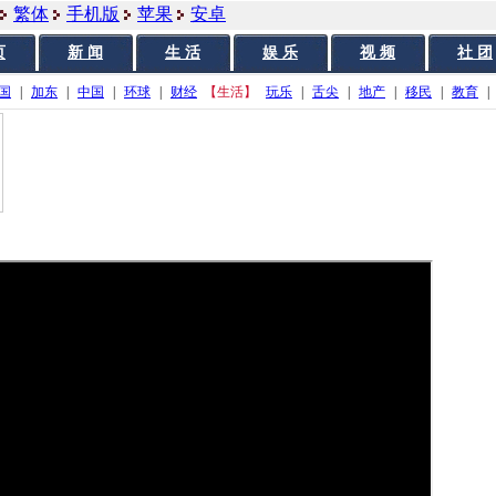
繁体
手机版
苹果
安卓
页
新 闻
生 活
娱 乐
视 频
社 团
国
|
加东
|
中国
|
环球
|
财经
【生活】
玩乐
|
舌尖
|
地产
|
移民
|
教育
|