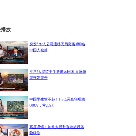
来播放
突发! 华人公司遭移民局突袭 680名
中国人被捕
注意!大温留学生遭遣返回国 皇家骑
警连发警告
中国学生输不起！1.5亿买豪宅现跌
800万，亏239万
高度谨慎！加拿大提升香港旅行风
险级别