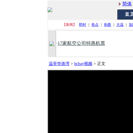
简体
首 
【新闻】
即时
|
焦点
|
热图
|
大温
|
加
·
17家航空公司特惠机票
温哥华港湾
>
bcbay视频
>
正文