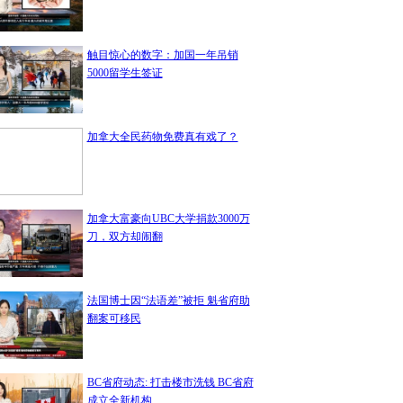
触目惊心的数字：加国一年吊销
5000留学生签证
加拿大全民药物免费真有戏了？
加拿大富豪向UBC大学捐款3000万
刀，双方却闹翻
法国博士因“法语差”被拒 魁省府助
翻案可移民
BC省府动态: 打击楼市洗钱 BC省府
成立全新机构