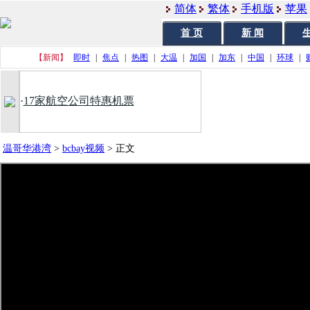
简体
繁体
手机版
苹果
首 页
新 闻
生
【新闻】
即时
|
焦点
|
热图
|
大温
|
加国
|
加东
|
中国
|
环球
|
·
17家航空公司特惠机票
温哥华港湾
>
bcbay视频
>
正文