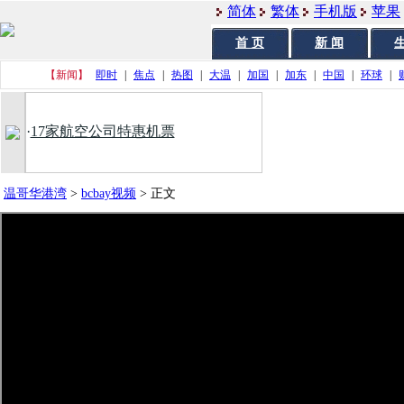
简体
繁体
手机版
苹果
首 页
新 闻
生
【新闻】
即时
|
焦点
|
热图
|
大温
|
加国
|
加东
|
中国
|
环球
|
·
17家航空公司特惠机票
温哥华港湾
>
bcbay视频
>
正文