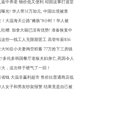
人返中养老 物价低又便利 却因这事打退堂
曝光! 华人带31万加元, 中国出境被查
发！大温海天公路“瘫痪”8小时！华人被
人吐槽: 加拿大籍已没有优势! 准备恢复中
温这些一线工人无限期罢工 高管年薪$56.
拿大90后小夫妻掏空积蓄 77万抢下三房镇
发!多伦多韩国餐厅老板夫妇身亡,死因令人
拿大，这次终于硬气了一回！
菜省钱 大温非赢利超市 售价比普通商店低
华人女子和男友吵架报警 结果竟是自己被