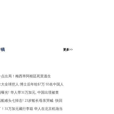
专稿
更多>>
一点出局！梅西率阿根廷死里逃生
大全球挖人:博士后年给$7万 93名中国人
曝光! 华人带31万加元, 中国出境被查
船难头七悼念! 23岁船长母亲哭喊: 快回
了！31万加元藏行李箱 华人在北京机场当