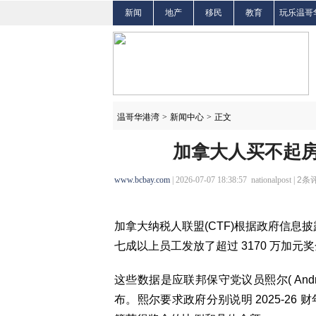
新闻
地产
移民
教育
玩乐温哥
温哥华港湾
>
新闻中心
>
正文
加拿大人买不起房 
www.bcbay.com
| 2026-07-07 18:38:57 nationalpost |
2
条评
加拿大纳税人联盟(CTF)根据政府信息披
七成以上员工发放了超过 3170 万加元
这些数据是应联邦保守党议员熙尔( Andre
布。熙尔要求政府分别说明 2025-2