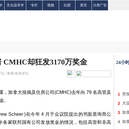
华
舌尖温哥华
专栏
视频
社团
黄页
分类广告
CMHC却狂发3170万奖金
24小
论 |
查看/发表评论
露，加拿大按揭及住房公司(CMHC)去年向 79 名高管及
1
突
奖金。
2
大
3
加
w Scheer )在今年 4 月于众议院提出的书面质询而公
4
加
6 财年各家联邦国有公司发放奖金的情况，包括高管和非高