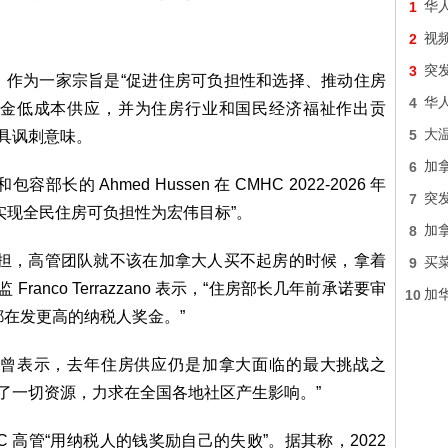
1
华
2
视频
3
突
，作为一家宗旨是“促进住房可负担性和选择、推动住房
4
华
金低成本供应，并为住房行业和国民经济福祉作出贡
5
大
颇具讽刺意味。
6
加
容部长的 Ahmed Hussen 在 CMHC 2022-2026 年
7
突
实现全民住房可负担性为宏伟目标”。
8
加
负担，高管团队就不该在加拿大人买不起房的时候，拿着
9
买
ranco Terrazzano 表示，“住房部长几年前承诺要审
10
加
年都在发更高的纳税人奖金。”
 Volk 曾表示，去年住房供应仍是加拿大面临的最大挑战之
用了一切资源，力求在全国各地社区产生影响。”
 高管“用纳税人的钱奖励自己的失败”。据其称，2022