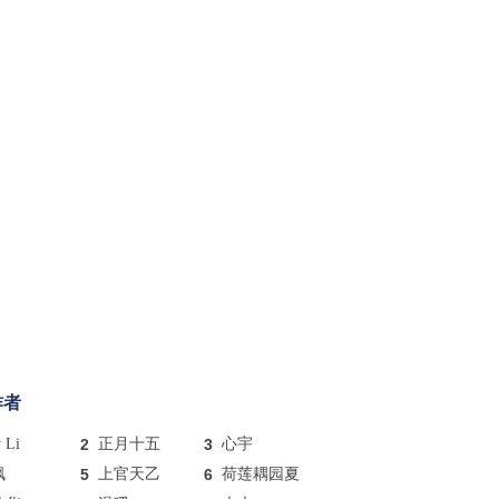
作者
y Li
2
正月十五
3
心宇
枫
5
上官天乙
6
荷莲耦园夏