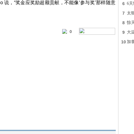
ano 说，“奖金应奖励超额贡献，不能像‘参与奖’那样随意
6
6天
7
太
8
惊
0
9
大
10
加