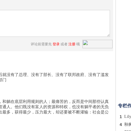
评论前需要先
登录
或者
注册
哦
州后就没有了总理、没有了部长、没有了联邦政府、没有了滥发
部门
，和躺在底层利用规则的人；最痛苦的，反而是中间那些认真
专栏
普通人。他们既没有富人的资源和特权，也没有躺平者的无负
出最多，获得最少，压力最大，却还要被不断灌输：社会是公
1
Lil
4
秋