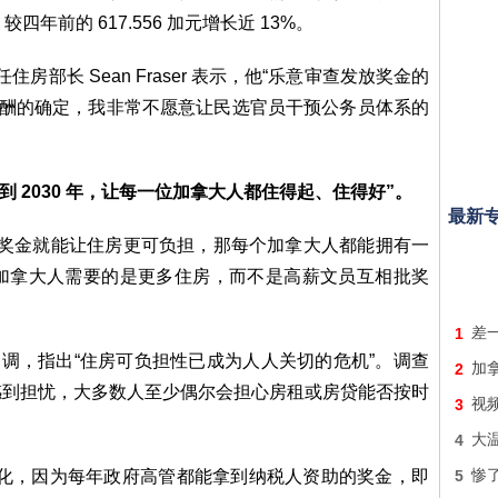
较四年前的 617.556 加元增长近 13%。
房部长 Sean Fraser 表示，他“乐意审查发放奖金的
薪酬的确定，我非常不愿意让民选官员干预公务员体系的
到 2030 年，让每一位加拿大人都住得起、住得好”。
最新
果官僚拿奖金就能让住房更可负担，那每个加拿大人都能拥有一
加拿大人需要的是更多住房，而不是高薪文员互相批奖
1
差
 年一项民调，指出“住房可负担性已成为人人关切的危机”。调查
2
加拿
感到担忧，大多数人至少偶尔会担心房租或房贷能否按时
3
视频
4
大温
文化，因为每年政府高管都能拿到纳税人资助的奖金，即
5
惨