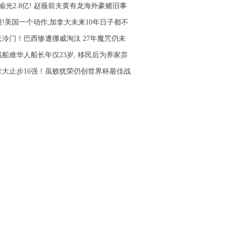
输光2.8亿! 赵薇前夫黄有龙海外豪赌旧事
狠!美国一个动作,加拿大未来10年日子都不
天冷门！巴西惨遭挪威淘汰 27年魔咒仍未
温船难华人船长年仅23岁, 移民后为养家弃
拿大止步16强！虽败犹荣仍创世界杯最佳战