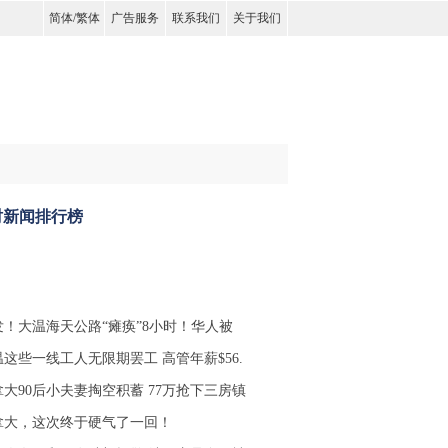
简体
/
繁体
广告服务
联系我们
关于我们
时新闻排行榜
发！大温海天公路“瘫痪”8小时！华人被
温这些一线工人无限期罢工 高管年薪$56.
拿大90后小夫妻掏空积蓄 77万抢下三房镇
拿大，这次终于硬气了一回！