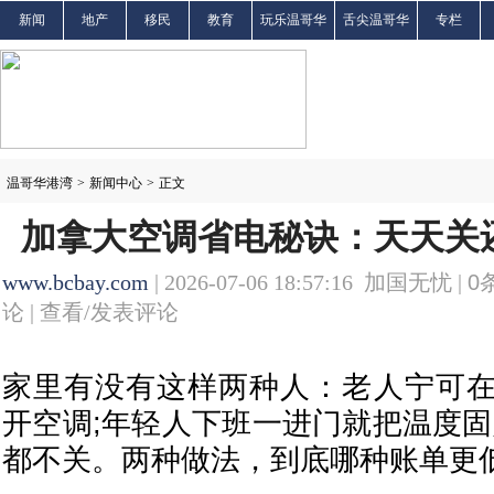
新闻
地产
移民
教育
玩乐温哥华
舌尖温哥华
专栏
温哥华港湾
>
新闻中心
>
正文
加拿大空调省电秘诀：天天关还
www.bcbay.com
| 2026-07-06 18:57:16 加国无忧 |
0
论 |
查看/发表评论
家里有没有这样两种人：老人宁可
开空调;年轻人下班一进门就把温度固
都不关。两种做法，到底哪种账单更