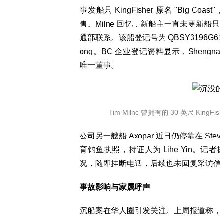
事发船只 KingFisher 原名 "Big C
售。Milne 回忆，新船主一直未更新
通部联系。该船登记号为 QBSY3196G617.
ong。BC 企业登记资料显示，Shengnan Son
唯一董事。
Tim Milne 曾拥有的 30 英尺 K
公司另一艘船 Axopar 近日仍停靠在 Ste
育钓鱼执照，持证人为 Lihe Yin。
况，随即挂断电话，后续也未回复采访信件。S
事故影响与家属呼声
沉船案在华人圈引发关注。上周报道称，失踪的船长