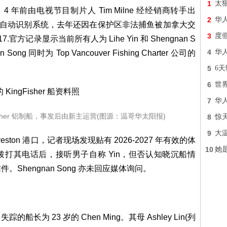
1
太
oast"，4 年前由电视节目制片人 Tim Milne 经经销商转手出
2
华
船只自动识别系统，去年还因在保护区非法捕鱼被加拿大交
3
度
官方记录显示当前所有人为 Lihe Yin 和 Shengnan S
4
华
g 同时为 Top Vancouver Fishing Charter 公司的
5
6天
6
世
7
华
ingFisher 铝制船，事发后由新主运营(图源：温哥华太阳报)
8
惊
9
大
veston 港口，记者现场发现贴有 2026-2027 年有效的体
10
她
记者拨打其电话后，接听男子自称 Yin，但否认知晓沉船情
hengnan Song 亦未回应媒体询问。
为 23 岁的 Chen Ming。其母 Ashley Lin(列