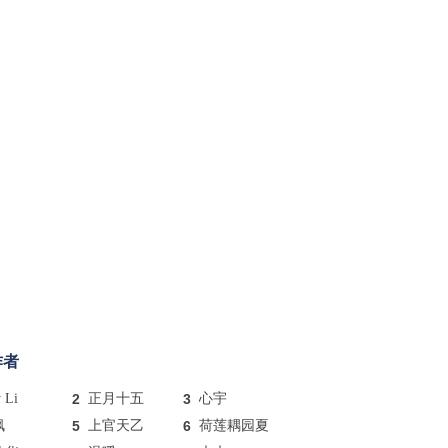
作者
y Li
2
正月十五
3
心宇
枫
5
上官天乙
6
荷莲耦园夏