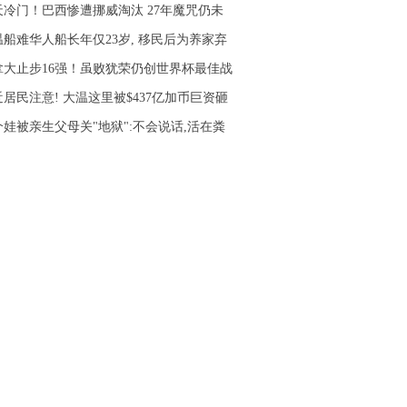
天冷门！巴西惨遭挪威淘汰 27年魔咒仍未
温船难华人船长年仅23岁, 移民后为养家弃
拿大止步16强！虽败犹荣仍创世界杯最佳战
居民注意! 大温这里被$437亿加币巨资砸
个娃被亲生父母关"地狱":不会说话,活在粪