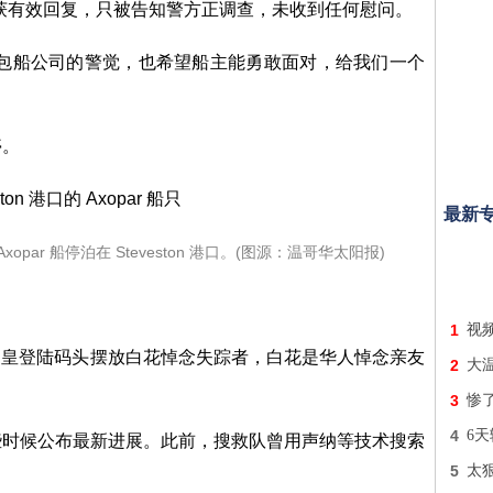
获有效回复，只被告知警方正调查，未收到任何慰问。
所有包船公司的警觉，也希望船主能勇敢面对，给我们一个
停。
最新
 另一艘 Axopar 船停泊在 Steveston 港口。(图源：温哥华太阳报)
1
视频
on 帝皇登陆码头摆放白花悼念失踪者，白花是华人悼念亲友
2
大温
3
惨
4
6天
些时候公布最新进展。此前，搜救队曾用声纳等技术搜索
5
太