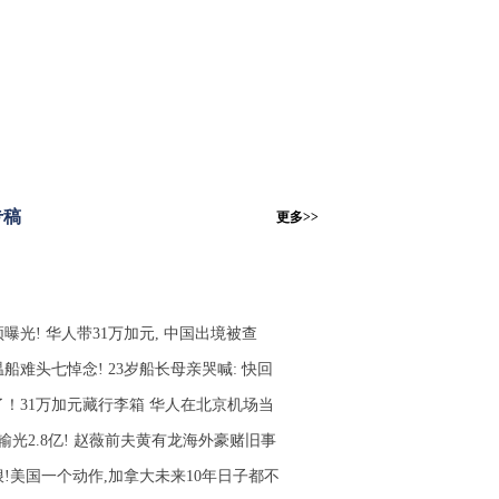
专稿
更多>>
曝光! 华人带31万加元, 中国出境被查
船难头七悼念! 23岁船长母亲哭喊: 快回
了！31万加元藏行李箱 华人在北京机场当
输光2.8亿! 赵薇前夫黄有龙海外豪赌旧事
狠!美国一个动作,加拿大未来10年日子都不