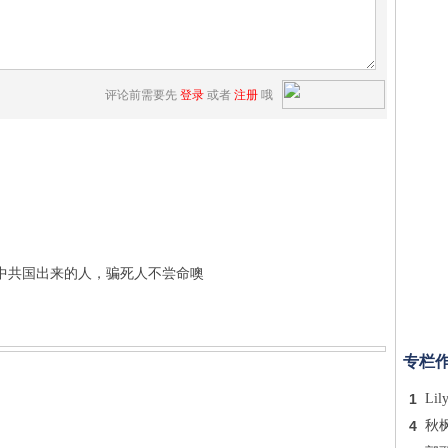
评论前需要先
登录
或者
注册
哦
中共国出来的人，骗死人不尝命噢
专栏
1
Lil
4
秋