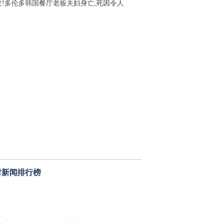
发!多伦多韩国餐厅老板夫妇身亡,死因令人
时新闻排行榜