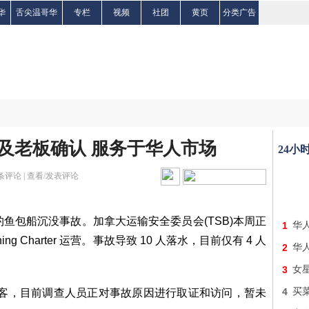
华
舌尖温哥华
专栏
视频
社团
黄页
分类广告
及老板确认 服务于华人市场
24小
条评论 |
查看/发表评论
一起钓鱼包船沉没事故。加拿大运输安全委员会(TSB)本周正
1
华
shing Charter 运营。事故导致 10 人落水，目前仅有 4 人
2
华
3
女
4
买
 名乘客，目前调查人员正对事故原因进行取证和访问，暂未