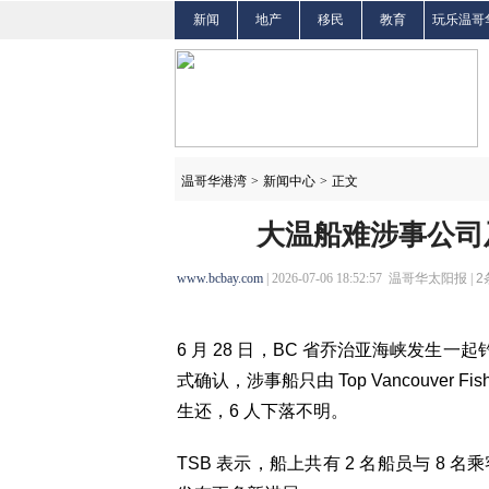
新闻
地产
移民
教育
玩乐温哥
温哥华港湾
>
新闻中心
>
正文
大温船难涉事公司
www.bcbay.com
| 2026-07-06 18:52:57 温哥华太阳报 |
2
6 月 28 日，BC 省乔治亚海峡发生
式确认，涉事船只由 Top Vancouver Fi
生还，6 人下落不明。
TSB 表示，船上共有 2 名船员与 8