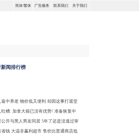
简体
/
繁体
广告服务
联系我们
关于我们
时新闻排行榜
人返中养老 物价低又便利 却因这事打退堂
人吐槽: 加拿大籍已没有优势! 准备恢复中
星公开与黑人男友同居 5年了还是没逃过审
菜省钱 大温非赢利超市 售价比普通商店低