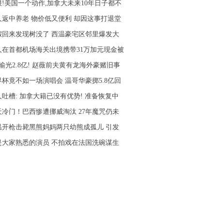
狠!美国一个动作,加拿大未来10年日子都不
人返中养老 物价低又便利 却因这事打退堂
假回来发现树没了 西温豪宅区邻里爆发大
人在首都机场海关出境携带31万加元现金被
输光2.8亿! 赵薇前夫黄有龙海外豪赌旧事
界杯竟不如一场演唱会 温哥华豪掷5.8亿回
人吐槽: 加拿大籍已没有优势! 准备恢复中
天冷门！巴西惨遭挪威淘汰 27年魔咒仍未
温开枪击毙黑熊妈妈两只幼熊成孤儿 引发
是大家熟悉的演员 不拍戏在法国洗碗谋生